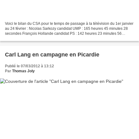
Voici le bilan du CSA pour le temps de passage à la télévision du 1er janvier
au 24 février : Nicolas Sarkozy candidat UMP : 165 heures 45 minutes 28
secondes François Hollande candidat PS : 142 heures 23 minutes 56
secondes Marine Le Pen candidate Front...
Carl Lang en campagne en Picardie
Publié le 07/03/2012 à 13:12
Par
Thomas Joly