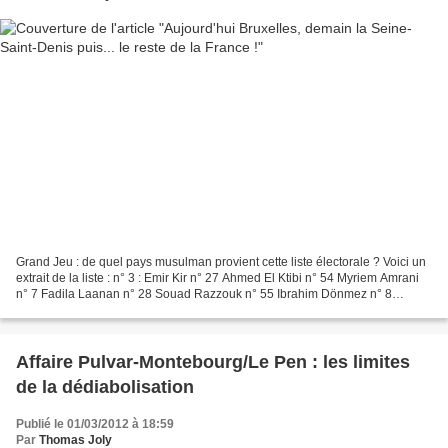
Grand Jeu : de quel pays musulman provient cette liste électorale ? Voici un
extrait de la liste : n° 3 : Emir Kir n° 27 Ahmed El Ktibi n° 54 Myriem Amrani
n° 7 Fadila Laanan n° 28 Souad Razzouk n° 55 Ibrahim Dönmez n° 8
Mohammed Daïf n° 29 Emin Ozkara...
Affaire Pulvar-Montebourg/Le Pen : les limites
de la dédiabolisation
Publié le 01/03/2012 à 18:59
Par
Thomas Joly