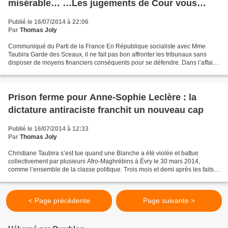
misérable… …Les jugements de Cour vous
rendront blanc ou noir »
Publié le 16/07/2014 à 22:06
Par
Thomas Joly
Communiqué du Parti de la France En République socialiste avec Mme
Taubira Garde des Sceaux, il ne fait pas bon affronter les tribunaux sans
disposer de moyens financiers conséquents pour se défendre. Dans l’affaire
du jugement et de la condamnation à...
Prison ferme pour Anne-Sophie Leclère : la
dictature antiraciste franchit un nouveau cap
Publié le 16/07/2014 à 12:33
Par
Thomas Joly
Christiane Taubira s’est tue quand une Blanche a été violée et battue
collectivement par plusieurs Afro-Maghrébins à Évry le 30 mars 2014,
comme l’ensemble de la classe politique. Trois mois et demi après les faits,
plus aucun média – pour ceux qui en...
< Page précédente
Page suivante >