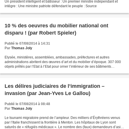
Un président intelligent et bâtisseur : Un premier ministre indépendant et
intègre : Une ministre patriote défendant le peuple : Source
10 % des oeuvres du mobilier national ont
disparu ! (par Robert Spieler)
Publié le 07/08/2014 à 14:31
Par
Thomas Joly
Elysée, ministères, assemblées, ambassades, préfectures et autres
administrations abritent des œuvres d’art et du mobilier d’époque. 307 000
objets prêtés par l’Etat à l’Etat pour orner l’intérieur de ses bâtiments
officiels. La Cour des comptes rapporte...
Les délires judiciaires de l’immigration –
invasion (par Jean-Yves Le Gallou)
Publié le 07/08/2014 à 08:48
Par
Thomas Joly
Le tsunami migratoire prend de l’ampleur. Des milliers d’Érythréens venus
par l’Italie franchissent la frontière à Menton. Les hôpitaux de Lyon sont
saturés de « réfugiés médicaux ». Le nombre des (faux) demandeurs d’asile