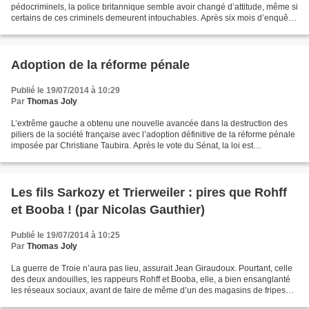
pédocriminels, la police britannique semble avoir changé d’attitude, même si
certains de ces criminels demeurent intouchables. Après six mois d’enquête,
l’Agence nationale contre le crime a...
Adoption de la réforme pénale
Publié le 19/07/2014 à 10:29
Par
Thomas Joly
L’extrême gauche a obtenu une nouvelle avancée dans la destruction des
piliers de la société française avec l’adoption définitive de la réforme pénale
imposée par Christiane Taubira. Après le vote du Sénat, la loi est
définitivement adoptée. Contre les...
Les fils Sarkozy et Trierweiler : pires que Rohff
et Booba ! (par Nicolas Gauthier)
Publié le 19/07/2014 à 10:25
Par
Thomas Joly
La guerre de Troie n’aura pas lieu, assurait Jean Giraudoux. Pourtant, celle
des deux andouilles, les rappeurs Rohff et Booba, elle, a bien ensanglanté
les réseaux sociaux, avant de faire de même d’un des magasins de fripes
tenus par l’un ou l’autre,...