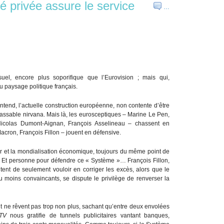
lé privée assure le service
…
suel, encore plus soporifique que l’Eurovision ; mais qui,
u paysage politique français.
entend, l’actuelle construction européenne, non contente d’être
épassable nirvana. Mais là, les eurosceptiques – Marine Le Pen,
colas Dumont-Aignan, François Asselineau – chassent en
cron, François Fillon – jouent en défensive.
ier et la mondialisation économique, toujours du même point de
 Et personne pour défendre ce « Système »… François Fillon,
t de seulement vouloir en corriger les excès, alors que le
 moins convaincants, se dispute le privilège de renverser la
ne rêvent pas trop non plus, sachant qu’entre deux envolées
TV
nous gratifie de tunnels publicitaires vantant banques,