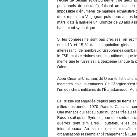
l’école de Beslan et détournement de deux a
personnels de sécurité), faisant un total de 
impossible d’énumérer de manière exhaustive da
deux reprises à Volgograd puis deux autres fo
mars, date à laquelle un Kirghize de 23 ans ass
hautement symbolique.
Si les données ne sont pas précises, on est
entre 13 et 15 % de la population globale, 
intéressant : de nombreux russophones combatten
le FSB, mais certaines sources affirment que l
même que le russe est la deuxième langue la p
Orient.
Abou Omar al-Chichani, dit Omar le Tchétchène,
membres les plus éminents. Ce Géorgien s’est d’
l’un des chefs militaires de l’État islamique. Mor
La Russie est engagée depuis plus de trente ans
milieu des années 1970. Dans le Caucase, cert
Une menace qui est aujourd’hui prise très au s
Russie sait qu’en Syrie se joue une sorte de con
guerres sont similaires. Toutefois, elles 
internationaux. Au sein de cette mosaïqu
organisations ressemblant étrangement à l’État