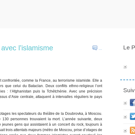
 avec l’islamisme
Le P
…
st confrontée, comme la France, au terrorisme islamiste. Elle a
s que celui du Bataclan. Deux conflits ethno-religieux l’ont
Suiv
es : l’Afghanistan puis la Tchétchénie. Avec une précision
sus d’Asie centrale, attaquent à intervalles réguliers le pays
tages les spectateurs du théâtre de la Doubrovka, à Moscou.
de 130 personnes trouvaient la mort. L’année suivante, deux
jeunes gens qui assistaient à un concert du rock, toujours à
ait trois attentats majeurs (métro de Moscou, prise d’otages de