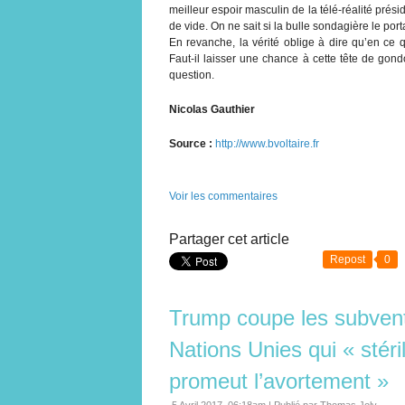
meilleur espoir masculin de la télé-réalité prési
de vide. On ne sait si la bulle sondagière le p
En revanche, la vérité oblige à dire qu’en ce 
Faut-il laisser une chance à cette tête de gon
question.
Nicolas Gauthier
Source :
http://www.bvoltaire.fr
Voir les commentaires
Partager cet article
Repost
0
Trump coupe les subven
Nations Unies qui « stéri
promeut l’avortement »
5 Avril 2017, 06:18am
|
Publié par Thomas Joly