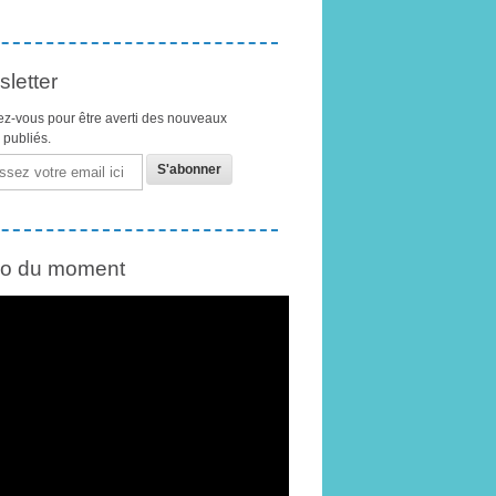
letter
z-vous pour être averti des nouveaux
s publiés.
éo du moment