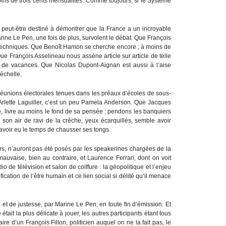
ins de trois cents mensualités. Comme toujours, si le Système
, peut-être destiné à démontrer que la France a un incroyable
ine Le Pen, une fois de plus, survolent le débat. Que François
rs techniques. Que Benoît Hamon se cherche encore ; à moins de
Que François Asselineau nous assène article sur article de telle
es de vacances. Que Nicolas Dupont-Aignan est aussi à l’aise
échelle.
éunions électorales tenues dans les préaux d’écoles de sous-
Arlette Laguiller, c’est un peu Pamela Anderson. Que Jacques
e, livre au moins le fond de sa pensée : pendons les banquiers
 son air de ravi de la crèche, yeux écarquillés, semble avoir
voir eu le temps de chausser ses tongs.
rs, n’auront pas été posés par les speakerines chargées de la
mauvaise, bien au contraire, et Laurence Ferrari, dont on voit
dio de télévision et salon de coiffure : la géopolitique et l’enjeu
éification de l’être humain et ce lien social si délité qu’il menace
l et de justesse, par Marine Le Pen, en toute fin d’émission. Et
ait la plus délicate à jouer, les autres participants étant tous
re d’un François Fillon, politicien auquel on ne la fait pas, le