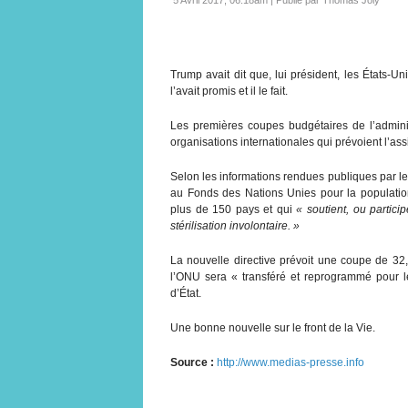
Trump avait dit que, lui président, les États-Un
l’avait promis et il le fait.
Les premières coupes budgétaires de l’admini
organisations internationales qui prévoient l’ass
Selon les informations rendues publiques par l
au Fonds des Nations Unies pour la populatio
plus de 150 pays et qui
« soutient, ou partici
stérilisation involontaire. »
La nouvelle directive prévoit une coupe de 32,5
l’ONU sera « transféré et reprogrammé pour l
d’État.
Une bonne nouvelle sur le front de la Vie.
Source :
http://www.medias-presse.info