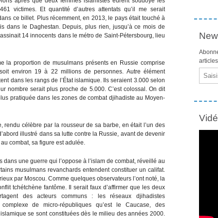
vions après que deux femmes islamistes eurent soudoyé les
461 victimes. Et quantité d’autres attentats qu’il me serait
ns ce billet. Plus récemment, en 2013, le pays était touché à
is dans le Daghestan. Depuis, plus rien, jusqu’à ce mois de
News
assinait 14 innocents dans le métro de Saint-Pétersbourg, lieu
Abonne
article
ime la proportion de musulmans présents en Russie comprise
soit environ 19 à 22 millions de personnes. Autre élément
Email
t dans les rangs de l’État islamique. Ils seraient 3.000 selon
eur nombre serait plus proche de 5.000. C’est colossal. On dit
lus pratiquée dans les zones de combat djihadiste au Moyen-
Vid
 rendu célèbre par la rousseur de sa barbe, en était l’un des
abord illustré dans sa lutte contre la Russie, avant de devenir
t au combat, sa figure est adulée.
 dans une guerre qui l’oppose à l’islam de combat, réveillé au
ains musulmans revanchards entendent constituer un califat.
érieux par Moscou. Comme quelques observateurs l’ont noté, la
flit tchétchène fantôme. Il serait faux d’affirmer que les deux
partagent des acteurs communs : les réseaux djihadistes
e complexe de micro-républiques qu’est le Caucase, des
 islamique se sont constituées dès le milieu des années 2000.