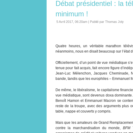
Débat présidentiel : la té
minimum !
5 Avril 2017, 06:20am
|
Publié par Thomas Joly
Quatre heures, un véritable marathon télévi
néanmoins, nous en disait beaucoup sur l’état d
Officiellement, d’un point de vue médiatique s’
tenue pour fait acquis, fait encore figure d’ind
Jean-Luc Mélenchon, Jacques Cheminade, Ni
bande, tandis que les europhiles – Emmanuel Ma
De même, le libéralisme, le capitalisme financ
vue médiatique, sont devenus doxa dominante.
Benoît Hamon et Emmanuel Macron se contenten
reste de la troupe, avec des arguments plus ou
table, nappe et couverts y compris.
Mais que les amateurs de Grand Remplacement 
contre la marchandisation du monde,
BFM 