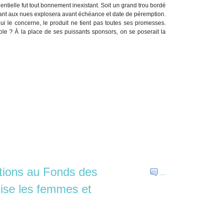
dentielle fut tout bonnement inexistant. Soit un grand trou bordé
ortant aux nues explosera avant échéance et date de péremption.
qui le concerne, le produit ne tient pas toutes ses promesses.
dole ? À la place de ses puissants sponsors, on se poserait la
tions au Fonds des
…
lise les femmes et