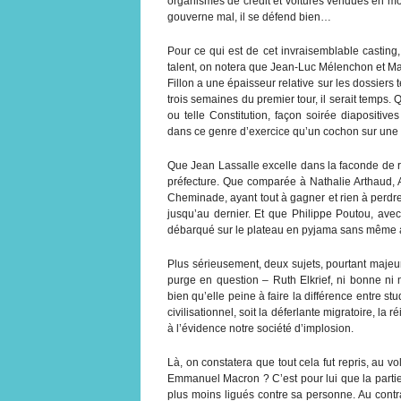
organismes de crédit et voitures vendues en mo
gouverne mal, il se défend bien…
Pour ce qui est de cet invraisemblable casting
talent, on notera que Jean-Luc Mélenchon et Mar
Fillon a une épaisseur relative sur les dossie
trois semaines du premier tour, il serait temps. 
ou telle Constitution, façon soirée diapositiv
dans ce genre d’exercice qu’un cochon sur une 
Que Jean Lassalle excelle dans la faconde de r
préfecture. Que comparée à Nathalie Arthaud, 
Cheminade, ayant tout à gagner et rien à perdr
jusqu’au dernier. Et que Philippe Poutou, avec
débarqué sur le plateau en pyjama sans même a
Plus sérieusement, deux sujets, pourtant majeu
purge en question – Ruth Elkrief, ni bonne ni 
bien qu’elle peine à faire la différence entre stu
civilisationnel, soit la déferlante migratoire, la r
à l’évidence notre société d’implosion.
Là, on constatera que tout cela fut repris, au vo
Emmanuel Macron ? C’est pour lui que la partie ét
plus moins ligués contre sa personne. Au contrai