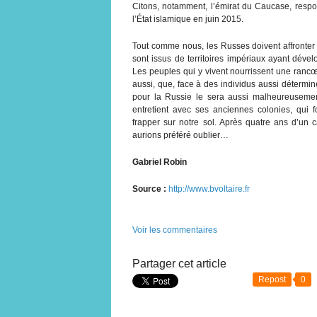
Citons, notamment, l’émirat du Caucase, respon
l’État islamique en juin 2015.
Tout comme nous, les Russes doivent affronter un 
sont issus de territoires impériaux ayant déve
Les peuples qui y vivent nourrissent une rancœ
aussi, que, face à des individus aussi détermin
pour la Russie le sera aussi malheureusemen
entretient avec ses anciennes colonies, qui fo
frapper sur notre sol. Après quatre ans d’un 
aurions préféré oublier…
Gabriel Robin
Source :
http://www.bvoltaire.fr
Voir les commentaires
Partager cet article
Repost
0