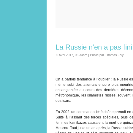
La Russie n’en a pas fini
5 Avril 2017, 06:34am
|
Publié par Thomas Joly
On a parfois tendance à l’oublier : la Russie e
même subi des attentats encore plus meurtrier
ensanglantée au cours des dernières décenni
métronomique, les islamistes russes, souvent is
des tsars.
En 2002, un commando tchétchène prenait en o
Suite à l’assaut des forces spéciales, plus 
femmes kamikazes causaient la mort de quinze 
Moscou. Tout juste un an après, la Russie subiss