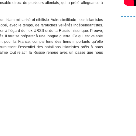
sable direct de plusieurs attentats, qui a prêté allégeance à
islam militarisé et nihiliste. Autre similitude : ces islamistes
loppé, avec le temps, de farouches velléités indépendantistes.
ur à l’égard de l’ex-URSS et de la Russie historique. Preuve,
és, il faut se préparer à une longue guerre. Ce qui est valable
t pour la France, compte tenu des liens importants qu’elle
urnissent l’essentiel des bataillons islamistes prêts à nous
calme tout relatif, la Russie renoue avec un passé que nous