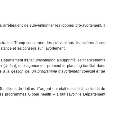
is arrêteraient de subventionner les lobbies pro-avortement. Il
stration Trump concernent les subventions financières à ces
istance et les conseils sur l’avortement.
e Département d’État, Washington a supprimé les financements
n (Unfpa), une agence qui promeut le planning familial dans
pe à la gestion de, un programme d’avortement coercitif et de
 millions de dollars. L’argent qui était destiné à ce fonds de
es programmes Global health » a fait savoir le Département