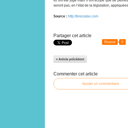
Ils ont été jugé mais n’ont écopé que de peine
seront pas, en l’état de la législation, appliquées
Source :
http://breizatao.com
Partager cet article
Repost
0
« Article précédent
Commenter cet article
Ajouter un commentaire