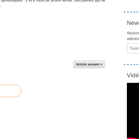
s symboliques : 3 et 6 mois de prison ferme. Des peines qui ne
.
News
Abonne
article
Email
Article suivant »
Vid