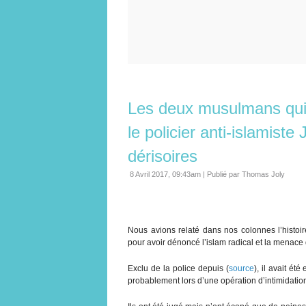
Les deux musulmans qui 
le policier anti-islamist
dérisoires
8 Avril 2017, 09:43am
|
Publié par Thomas Joly
Nous avions relaté dans nos colonnes l’histoir
pour avoir dénoncé l’islam radical et la menace q
Exclu de la police depuis (
source
), il avait é
probablement lors d’une opération d’intimidatio