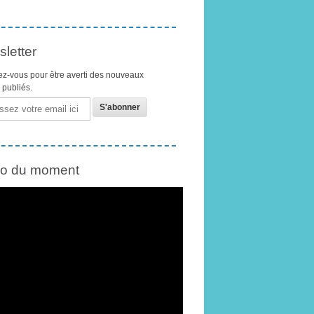
letter
z-vous pour être averti des nouveaux
s publiés.
éo du moment