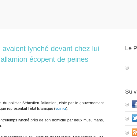
avaient lynché devant chez lui
Le P
e Jallamion écopent de peines
Suiv
e du policier Sébastien Jallamion, ciblé par le gouvernement
ue représentait l’État Islamique (
voir ici
).
té entretemps lynché près de son domicile par deux musulmans,
n.