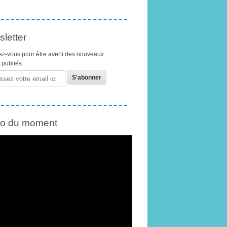
letter
z-vous pour être averti des nouveaux
s publiés.
éo du moment