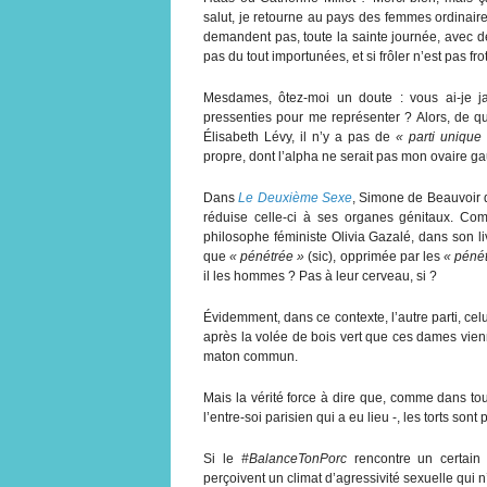
salut, je retourne au pays des femmes ordinaires
demandent pas, toute la sainte journée, avec d
pas du tout importunées, et si frôler n’est pas frot
Mesdames, ôtez-moi un doute : vous ai-je ja
pressenties pour me représenter ? Alors, de q
Élisabeth Lévy, il n’y a pas de
« parti uniqu
propre, dont l’alpha ne serait pas mon ovaire g
Dans
Le Deuxième Sexe
, Simone de Beauvoir dé
réduise celle-ci à ses organes génitaux. Com
philosophe féministe Olivia Gazalé, dans son l
que
« pénétrée »
(sic), opprimée par les
« pénét
il les hommes ? Pas à leur cerveau, si ?
Évidemment, dans ce contexte, l’autre parti, cel
après la volée de bois vert que ces dames vien
maton commun.
Mais la vérité force à dire que, comme dans to
l’entre-soi parisien qui a eu lieu -, les torts sont
Si le
#BalanceTonPorc
rencontre un certain
perçoivent un climat d’agressivité sexuelle qui 