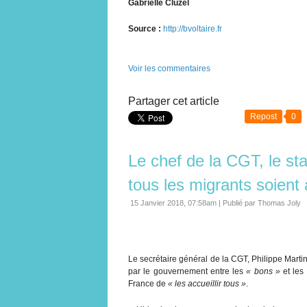
Gabrielle Cluzel
Source :
http://bvoltaire.fr
Voir les commentaires
Partager cet article
Repost
0
Le chef de la CGT, le sta
tous les migrants soient 
15 Janvier 2018, 07:58am
|
Publié par Thomas Joly
Le secrétaire général de la CGT, Philippe Mart
par le gouvernement entre les
« bons »
et les
France de
« les accueillir tous »
.