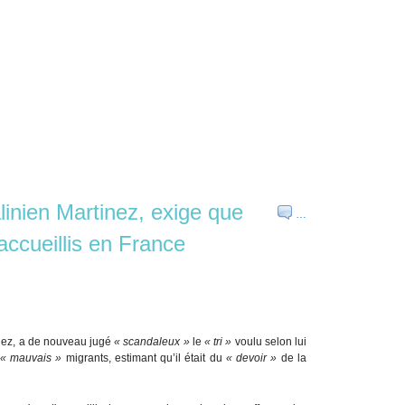
linien Martinez, exige que
…
accueillis en France
inez, a de nouveau jugé
« scandaleux »
le
« tri »
voulu selon lui
« mauvais »
migrants, estimant qu’il était du
« devoir »
de la