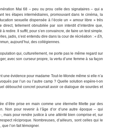
génération Mai 68 – peu ou prou celle des signataires – qui a
nt les étapes intermédiaires, promouvant dans le cinéma, la
’éducation sexuelle dispensée à l’école un « amour libre » très
 direct, tellement obnubilée par son interdit d’interdire que,
à redire. Il suffit, pour s’en convaincre, de faire un test simple.
es, jadis, s’est entendu dire dans la cour de récréation :
« Eh,
ommun, aujourd’hui, des collégiennes.
population qui, culturellement, ne porte pas le même regard sur
ger, avec son curseur propre, la vertu d’une femme à sa façon
ont une évidence pour madame Tout-le-Monde même si elle n’a
 évoqués par l’un ou l’autre camp ? Quelle solution espère-t-on
Quel débouché concret pourrait avoir ce dialogue de sourdes et
ée d’être prise en main comme une éternelle fillette par des
in. Non pour revenir à l’âge d’or d’une autre époque – qui
 -, mais pour rendre justice à une altérité bien comprise et, sur
 respect réciproque. Nombreuses, d’ailleurs, sont celles qui le
 que l’on fait témoigner.