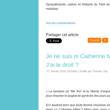
Sympathisants, cadres et militants du Parti
mobiliser.
Voir les commentaires
Partager cet article
Repost
0
Je ne suis ni Catherine M
J’ai le droit ?
17 Janvier 2018, 06:59am
|
Publié par Thomas Joly
« La semaine où “Me Too” et la “liberté d’impo
pour résumer le pugilat de gynécée des jours p
Et il faudrait donc que toute femme choisisse 
Haas ou Catherine Millet ? Merci bien, mais ça