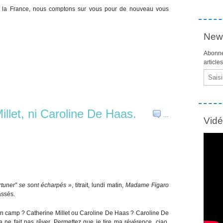
 de la France, nous comptons sur vous pour de nouveau vous
News
Abonne
article
Email
illet, ni Caroline De Haas.
…
Vid
rtuner” se sont écharpés »
, titrait, lundi matin,
Madame Figaro
assés.
son camp ? Catherine Millet ou Caroline De Haas ? Caroline De
 ne fait pas rêver. Permettez que je tire ma révérence, ciao,