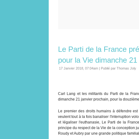
Le Parti de la France p
pour la Vie dimanche 21 
17 Janvier 2018, 07:04am
|
Publié par Thomas Joly
Carl Lang et les militants du Parti de la Fra
dimanche 21 janvier prochain, pour la douzième
Le premier des droits humains à défendre est l
veulent tout à la fois banaliser l'interruption vo
et légaliser l'euthanasie, Le Parti de la Franc
principe du respect de la Vie de la conception ju
Roudy et Aubry par une grande politique familiale