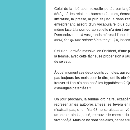
Celui de la libération sexuelle portée par la 
dérégulé les relations hommes-femmes, écrasa
littérature, la presse, la pub et jusque dans l
entreprenant, assorti d’un vocabulaire plus que
même face à la pornographie, elle n’a rien trouvé 
Demandez donc à vos grands-mères si l’une d’ell
meuf, t’es qu’une salope ! (ou une p…) »
, lot c
Celui de l’arrivée massive, en Occident, d’une 
la femme, avec cette fâcheuse propension à jau
de se vêtir.
À quel moment ces deux points cumulés, qui s
pas toujours les mots pour le dire, ont-ils été
trouver si l’on n’a pas posé les hypothèses ? 
d’aveugles patentées ?
Un jour prochain, la femme ordinaire, exaspér
représentantes autoproclamées, se lèvera enf
n’existait pas, sinon Mai 68 ne serait pas arrivé
un terrain ainsi apaisé, retrouver le chemin du
vivent déjà. Mais ce ne sont pas elles, penses-tu,