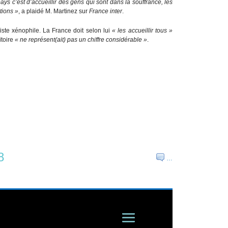
pays c’est d’accueillir des gens qui sont dans la souffrance, les
tions »
, a plaidé M. Martinez sur
France inter
.
iste xénophile. La France doit selon lui
« les accueillir tous »
itoire
« ne représent(ait) pas un chiffre considérable »
.
8
…