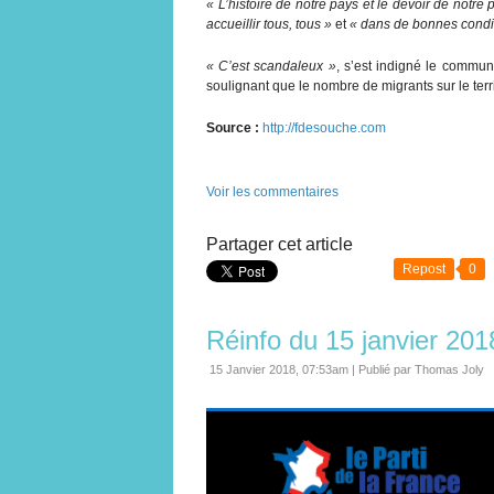
« L’histoire de notre pays et le devoir de notre 
accueillir tous, tous »
et
« dans de bonnes condi
« C’est scandaleux »
, s’est indigné le commun
soulignant que le nombre de migrants sur le terr
Source :
http://fdesouche.com
Voir les commentaires
Partager cet article
Repost
0
Réinfo du 15 janvier 201
15 Janvier 2018, 07:53am
|
Publié par Thomas Joly