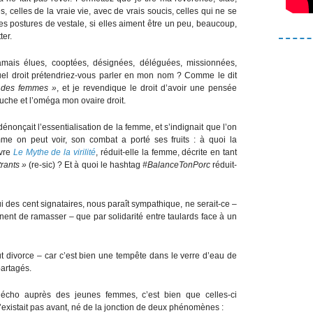
, celles de la vraie vie, avec de vrais soucis, celles qui ne se
es postures de vestale, si elles aiment être un peu, beaucoup,
ter.
mais élues, cooptées, désignées, déléguées, missionnées,
uel droit prétendriez-vous parler en mon nom ? Comme le dit
e des femmes »
, et je revendique le droit d’avoir une pensée
auche et l’oméga mon ovaire droit.
nonçait l’essentialisation de la femme, et s’indignait que l’on
me on peut voir, son combat a porté ses fruits : à quoi la
ivre
Le Mythe de la virilité
, réduit-elle la femme, décrite en tant
rants »
(re-sic) ? Et à quoi le hashtag
#BalanceTonPorc
réduit-
ui des cent signataires, nous paraît sympathique, ne serait-ce –
nent de ramasser – que par solidarité entre taulards face à un
ut divorce – car c’est bien une tempête dans le verre d’eau de
 partagés.
 écho auprès des jeunes femmes, c’est bien que celles-ci
n’existait pas avant, né de la jonction de deux phénomènes :