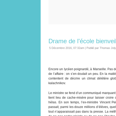
Drame de l’école bienvei
5 Décembre 2016, 07:32am
|
Publié par Thomas Joly
Encore un lycéen poignardé, à Marseille. Pas d
de l’affaire : on s’en doutait un peu. En la mat
contentent de décrire un climat délétère glo
kalachnikov.
Le ministre se fend d’un communiqué marquant s
tient lieu de cache-misère pour laisser croire 
hélas. En son temps, l’ex-ministre Vincent Pei
passait, parmi les douze millions d’élèves, qu
tout n’apparaissait pas dans la presse. La mé