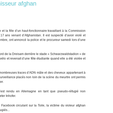
isseur afghan
et la fille d’un haut-fonctionnaire travaillant à la Commission
7 ans venant d’Afghanistan. Il est suspecté d’avoir violé et
mbre, ont annoncé la police et le procureur samedi lors d’une
 bord de la Dreisam derrière le stade « Schwarzwaldstadion » de
vélo et revenait d’une fête étudiante quand elle a été violée et
 de nombreuses traces d’ADN mâle et des cheveux appartenant à
rveillance placés non loin de la scène du meurtre ont permis
er.
s’est rendu en Allemagne en tant que pseudo-réfugié non
ter Inhofer.
e Facebook circulant sur la Toile, la victime du violeur afghan
ugiés...