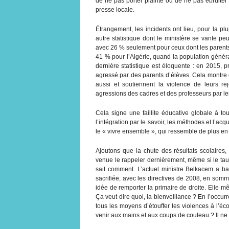
de ne pas porter plainte ou de ne pas ébruiter
presse locale.
Étrangement, les incidents ont lieu, pour la plu
autre statistique dont le ministère se vante p
avec 26 % seulement pour ceux dont les parents 
41 % pour l’Algérie, quand la population génér
dernière statistique est éloquente : en 2015, 
agressé par des parents d’élèves. Cela montre q
aussi et soutiennent la violence de leurs re
agressions des cadres et des professeurs par 
Cela signe une faillite éducative globale à to
l’intégration par le savoir, les méthodes et l’
le « vivre ensemble », qui ressemble de plus e
Ajoutons que la chute des résultats scolaires,
venue le rappeler dernièrement, même si le taux
sait comment. L’actuel ministre Belkacem a ba
sacrifiée, avec les directives de 2008, en somme
idée de remporter la primaire de droite. Elle 
Ça veut dire quoi, la bienveillance ? En l’occur
tous les moyens d’étouffer les violences à l’é
venir aux mains et aux coups de couteau ? Il ne