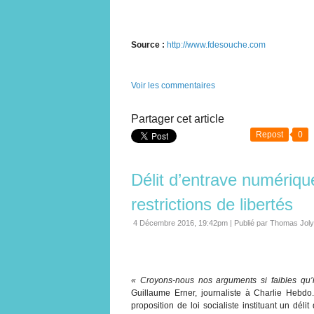
Source :
http://www.fdesouche.com
Voir les commentaires
Partager cet article
Repost
0
Délit d’entrave numérique
restrictions de libertés
4 Décembre 2016, 19:42pm
|
Publié par Thomas Joly
« Croyons-nous nos arguments si faibles qu’il
Guillaume Erner, journaliste à Charlie Hebdo
proposition de loi socialiste instituant un déli