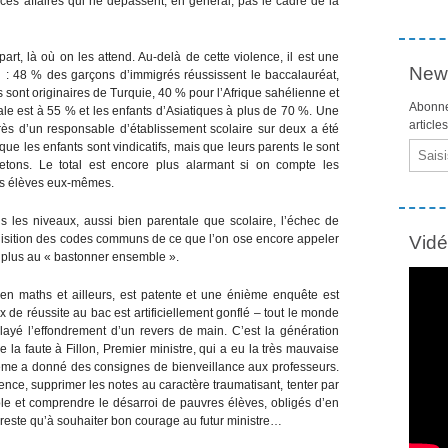
 ces affaires qui ne dépassent, en général, pas le cadre de la
part, là où on les attend. Au-delà de cette violence, il est une
News
eu : 48 % des garçons d’immigrés réussissent le baccalauréat,
sont originaires de Turquie, 40 % pour l’Afrique sahélienne et
Abonne
ale est à 55 % et les enfants d’Asiatiques à plus de 70 %. Une
article
près d’un responsable d’établissement scolaire sur deux a été
ue les enfants sont vindicatifs, mais que leurs parents le sont
Email
jetons. Le total est encore plus alarmant si on compte les
les élèves eux-mêmes.
us les niveaux, aussi bien parentale que scolaire, l’échec de
acquisition des codes communs de ce que l’on ose encore appeler
Vid
n plus au « bastonner ensemble ».
 en maths et ailleurs, est patente et une énième enquête est
 de réussite au bac est artificiellement gonflé – tout le monde
layé l’effondrement d’un revers de main. C’est la génération
 la faute à Fillon, Premier ministre, qui a eu la très mauvaise
même a donné des consignes de bienveillance aux professeurs.
rence, supprimer les notes au caractère traumatisant, tenter par
cole et comprendre le désarroi de pauvres élèves, obligés d’en
 reste qu’à souhaiter bon courage au futur ministre…