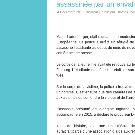
assassinée par un envah
4 Décembre 2016, 20:01pm
|
Publié par Thomas Joly
Maria Ladenburger, était étudiante en médecine 
Européenne. La police a arrêté un réfugié de 1
assassiné l’étudiante au début du mois de nove
conférence de presse.
Le corps de la jeune fille avait été retrouvé au
Fribourg. L’étudiante en médecine était sur son 
tuée.
Sur le corps de la victime, la police a trouvé
un homme. C’est ensuite que des caméras de su
aux autorités de confondre le violeur et de l’arrêt
L’assassin présumé est d’origine afghane, 
accompagné en 2015, a déclaré le procureur Die
Ironie de l'histoire, selon une copie d’écran d
aurait fait partie d’une association d’aide aux réf