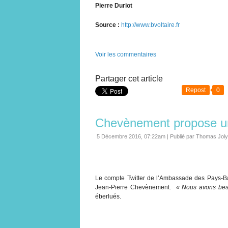
Pierre Duriot
Source :
http://www.bvoltaire.fr
Voir les commentaires
Partager cet article
Repost
0
Chevènement propose un
5 Décembre 2016, 07:22am
|
Publié par Thomas Joly
Le compte Twitter de l’Ambassade des Pays-Ba
Jean-Pierre Chevènement.
« Nous avons beso
éberlués.