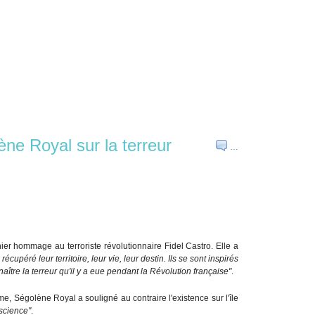
ne Royal sur la terreur
…
er hommage au terroriste révolutionnaire Fidel Castro. Elle a
cupéré leur territoire, leur vie, leur destin. Ils se sont inspirés
ître la terreur qu'il y a eue pendant la Révolution française"
.
me, Ségolène Royal a souligné au contraire l'existence sur l'île
nscience"
.