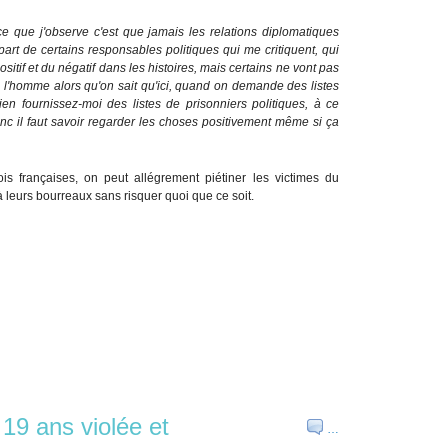
e que j'observe c'est que jamais les relations diplomatiques
art de certains responsables politiques qui me critiquent, qui
positif et du négatif dans les histoires, mais certains ne vont pas
 l'homme alors qu'on sait qu'ici, quand on demande des listes
ien fournissez-moi des listes de prisonniers politiques, à ce
nc il faut savoir regarder les choses positivement même si ça
is françaises, on peut allégrement piétiner les victimes du
eurs bourreaux sans risquer quoi que ce soit.
19 ans violée et
…