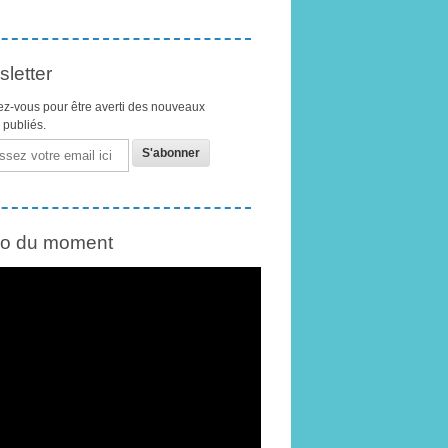
letter
z-vous pour être averti des nouveaux
s publiés.
éo du moment