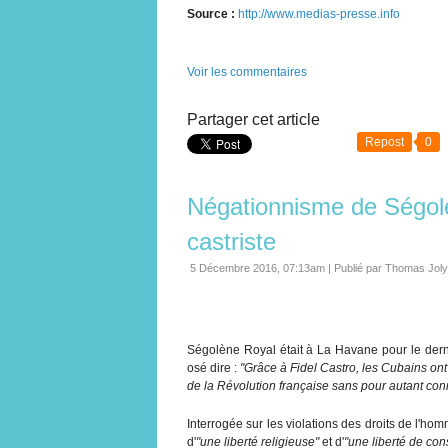
Source :
http://www.medias-presse.info
Voir les commentaires
Partager cet article
Repost
0
Négationnisme de Ségolè
castriste
5 Décembre 2016, 07:13am
|
Publié par Thomas Joly
Ségolène Royal était à La Havane pour le derni
osé dire :
"Grâce à Fidel Castro, les Cubains ont ré
de la Révolution française sans pour autant conna
Interrogée sur les violations des droits de l'hom
d'
"une liberté religieuse"
et d'
"une liberté de co