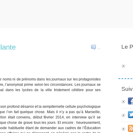
llante
Le P
…
e noms ni de prénoms dans les journaux sur les protagonistes
ière, l’anonymat prime selon les circonstances. Les journaux se
Suiv
bal dans les lycées de la ville tristement célèbre pour ses
on profond désarroi et la sempiternelle cellule psychologique
que l’on fait quelque chose. Mais il n’y a pas qu’à Marseille,
llon était convenu, début février 2014, en interview qu’il se
elque chose de grave tous les jours. Et encore : heureusement,
thode habituelle étant de demander aux cadres de l’Éducation