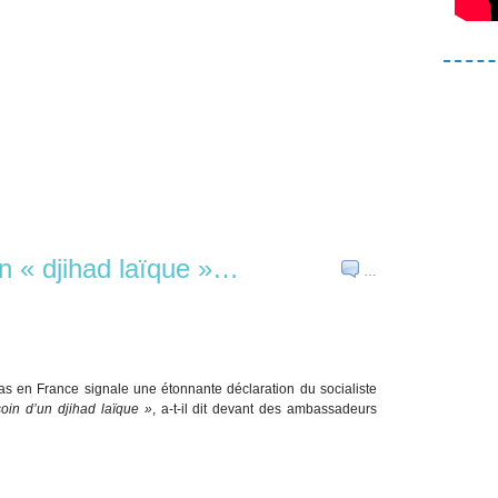
 « djihad laïque »…
…
s en France signale une étonnante déclaration du socialiste
in d’un djihad laïque »
, a-t-il dit devant des ambassadeurs