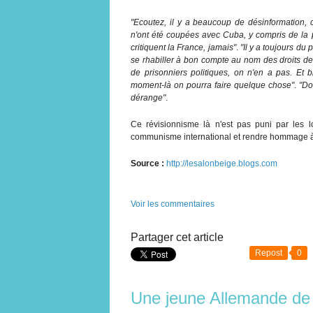
"Ecoutez, il y a beaucoup de désinformation, c
n'ont été coupées avec Cuba, y compris de la p
critiquent la France, jamais"
.
"Il y a toujours du 
se rhabiller à bon compte au nom des droits de
de prisonniers politiques, on n'en a pas. Et b
moment-là on pourra faire quelque chose"
.
"Do
dérange"
.
Ce révisionnisme là n'est pas puni par les lo
communisme international et rendre hommage à l
Source :
http://lesalonbeige.blogs.com
Voir les commentaires
Partager cet article
Repost
0
Une jeune Allemande de 