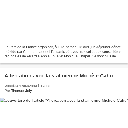
Le Parti de la France organisait, à Lille, samedi 18 avril, un déjeuner-débat
présidé par Carl Lang auquel j'ai participé avec mes collègues conseillères
régionales de Picardie Annie Fouet et Monique Chapel. Ce sont plus de 150
convives qui ont pu écouter...
Altercation avec la stalinienne Michèle Cahu
Publié le 17/04/2009 à 19:18
Par
Thomas Joly