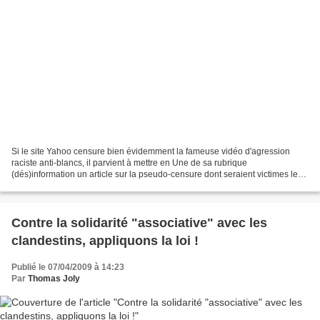
Si le site Yahoo censure bien évidemment la fameuse vidéo d'agression
raciste anti-blancs, il parvient à mettre en Une de sa rubrique
(dés)information un article sur la pseudo-censure dont seraient victimes les
rapeurs, comme Sniper ou Oreslan, dont les...
Contre la solidarité "associative" avec les
clandestins, appliquons la loi !
Publié le 07/04/2009 à 14:23
Par
Thomas Joly