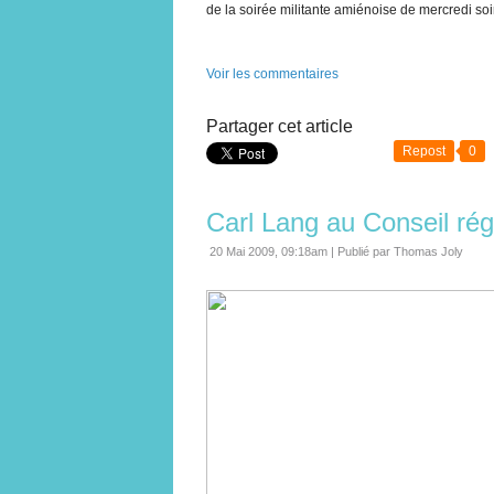
de la soirée militante amiénoise de mercredi soir
Voir les commentaires
Partager cet article
Repost
0
Carl Lang au Conseil rég
20 Mai 2009, 09:18am
|
Publié par Thomas Joly