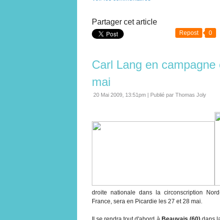
Partager cet article
Repost
0
Carl Lang en campagne e
mai
20 Mai 2009, 13:51pm
|
Publié par Thomas Joly
droite nationale dans la circonscription Nor
France, sera en Picardie les 27 et 28 mai.
Il se rendra tout d'abord à
Beauvais (60)
dans la