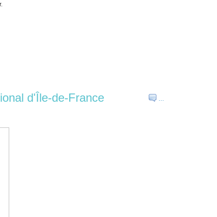
.
ional d'Île-de-France
…