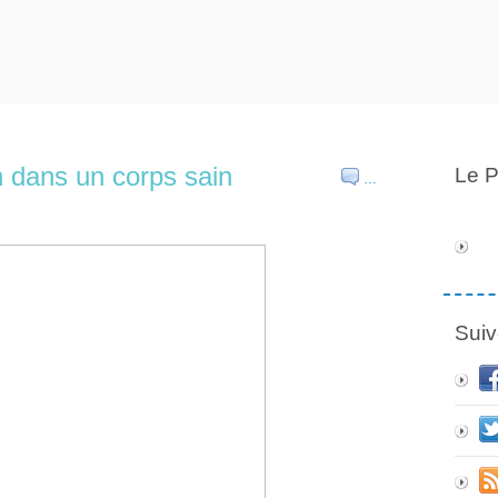
in dans un corps sain
Le P
…
Suiv