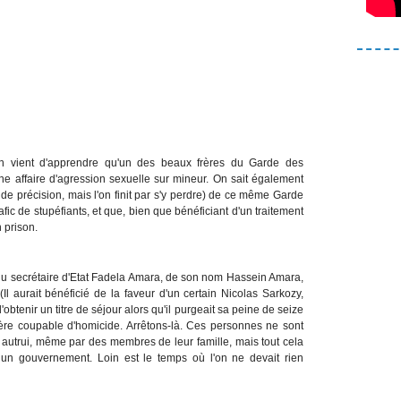
n vient d'apprendre qu'un des beaux frères du Garde des
e affaire d'agression sexuelle sur mineur. On sait également
e précision, mais l'on finit par s'y perdre) de ce même Garde
fic de stupéfiants, et que, bien que bénéficiant d'un traitement
 prison.
 du secrétaire d'Etat Fadela Amara, de son nom Hassein Amara,
 aurait bénéficié de la faveur d'un certain Nicolas Sarkozy,
 d'obtenir un titre de séjour alors qu'il purgeait sa peine de seize
rère coupable d'homicide. Arrêtons-là. Ces personnes ne sont
autrui, même par des membres de leur famille, mais tout cela
un gouvernement. Loin est le temps où l'on ne devait rien