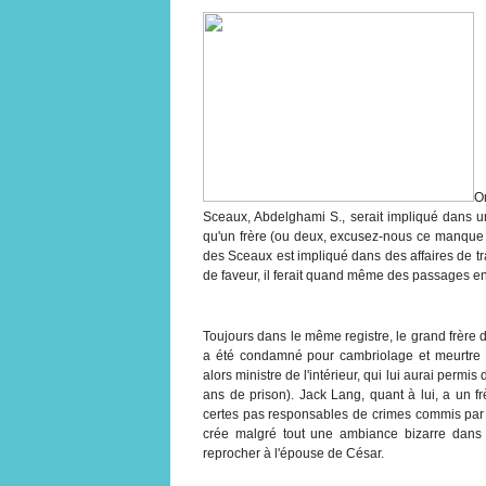
O
Sceaux, Abdelghami S., serait impliqué dans un
qu'un frère (ou deux, excusez-nous ce manque d
des Sceaux est impliqué dans des affaires de tra
de faveur, il ferait quand même des passages en
Toujours dans le même registre, le grand frère
a été condamné pour cambriolage et meurtre (Il
alors ministre de l'intérieur, qui lui aurai permis
ans de prison). Jack Lang, quant à lui, a un f
certes pas responsables de crimes commis par 
crée malgré tout une ambiance bizarre dans 
reprocher à l'épouse de César.