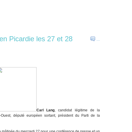
n Picardie les 27 et 28
…
Carl Lang
, candidat légitime de la
d-Ouest, député européen sortant, président du Parti de la
 mâtinée du mercredi 27 pour une conférence de presse et un