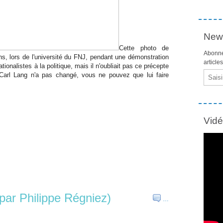
News
Cette photo de
Abonne
ns, lors de l'université du FNJ, pendant une démonstration
article
ionalistes à la politique, mais il n'oubliait pas ce précepte
Email
Carl Lang n'a pas changé, vous ne pouvez que lui faire
Vid
par Philippe Régniez)
…