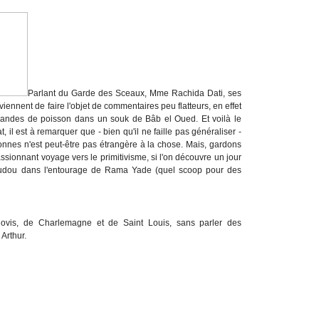
Parlant du Garde des Sceaux, Mme Rachida Dati, ses
nent de faire l'objet de commentaires peu flatteurs, en effet
andes de poisson dans un souk de Bâb el Oued. Et voilà le
, il est à remarquer que - bien qu'il ne faille pas généraliser -
rsonnes n'est peut-être pas étrangère à la chose. Mais, gardons
assionnant voyage vers le primitivisme, si l'on découvre un jour
audou dans l'entourage de Rama Yade (quel scoop pour des
vis, de Charlemagne et de Saint Louis, sans parler des
Arthur.