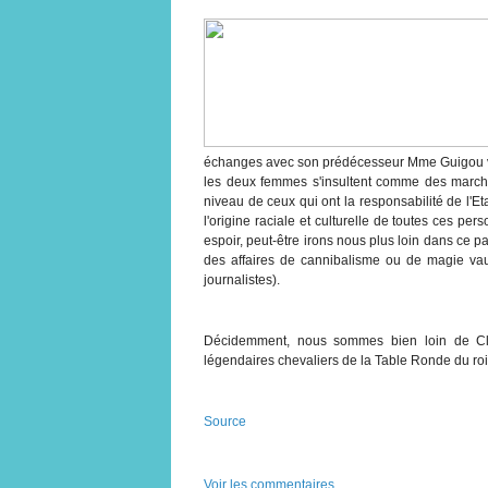
échanges avec son prédécesseur Mme Guigou vien
les deux femmes s'insultent comme des march
niveau de ceux qui ont la responsabilité de l'Etat
l'origine raciale et culturelle de toutes ces pe
espoir, peut-être irons nous plus loin dans ce p
des affaires de cannibalisme ou de magie v
journalistes).
Décidemment, nous sommes bien loin de Clo
légendaires chevaliers de la Table Ronde du roi 
Source
Voir les commentaires