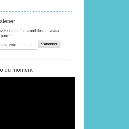
letter
z-vous pour être averti des nouveaux
s publiés.
éo du moment