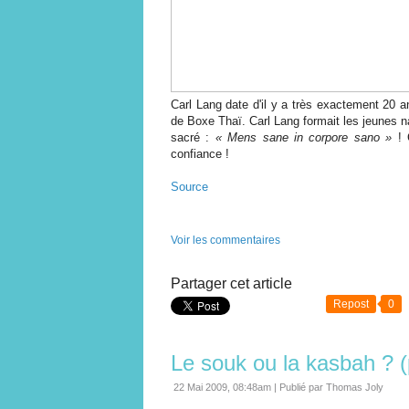
Carl Lang date d'il y a très exactement 20 a
de Boxe Thaï. Carl Lang formait les jeunes nat
sacré :
« Mens sane in corpore sano »
! 
confiance !
Source
Voir les commentaires
Partager cet article
Repost
0
Le souk ou la kasbah ? (
22 Mai 2009, 08:48am
|
Publié par Thomas Joly