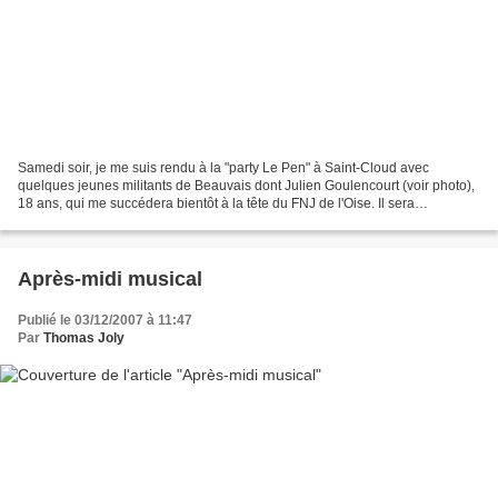
Samedi soir, je me suis rendu à la "party Le Pen" à Saint-Cloud avec
quelques jeunes militants de Beauvais dont Julien Goulencourt (voir photo),
18 ans, qui me succédera bientôt à la tête du FNJ de l'Oise. Il sera
également l'un de mes co-listiers pour...
Après-midi musical
Publié le 03/12/2007 à 11:47
Par
Thomas Joly