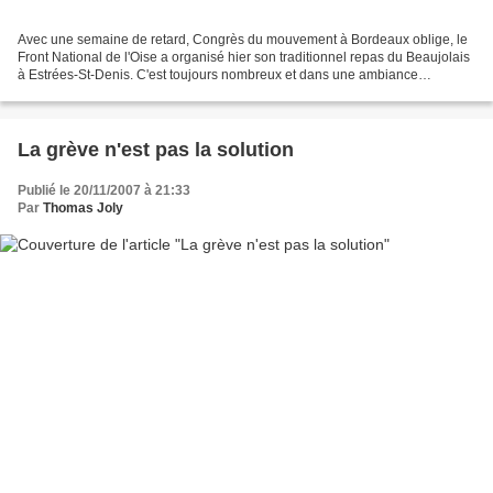
Avec une semaine de retard, Congrès du mouvement à Bordeaux oblige, le
Front National de l'Oise a organisé hier son traditionnel repas du Beaujolais
à Estrées-St-Denis. C'est toujours nombreux et dans une ambiance
conviviale que le FN 60 célèbre cette...
La grève n'est pas la solution
Publié le 20/11/2007 à 21:33
Par
Thomas Joly