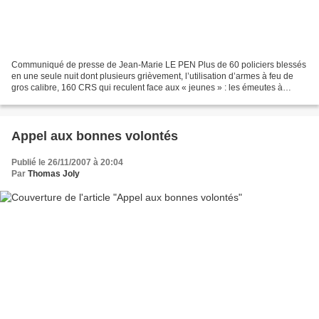
Communiqué de presse de Jean-Marie LE PEN Plus de 60 policiers blessés
en une seule nuit dont plusieurs grièvement, l’utilisation d’armes à feu de
gros calibre, 160 CRS qui reculent face aux « jeunes » : les émeutes à
Villiers-le-Bel et dans cinq autres...
Appel aux bonnes volontés
Publié le 26/11/2007 à 20:04
Par
Thomas Joly