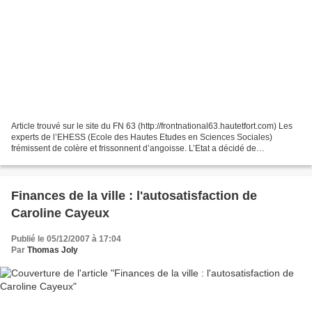
Article trouvé sur le site du FN 63 (http://frontnational63.hautetfort.com) Les
experts de l’EHESS (Ecole des Hautes Etudes en Sciences Sociales)
frémissent de colère et frissonnent d’angoisse. L’Etat a décidé de
déménager leurs locaux du boulevard Raspail...
Finances de la ville : l'autosatisfaction de
Caroline Cayeux
Publié le 05/12/2007 à 17:04
Par
Thomas Joly