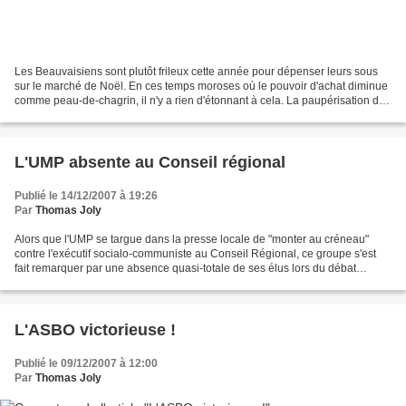
Les Beauvaisiens sont plutôt frileux cette année pour dépenser leurs sous
sur le marché de Noël. En ces temps moroses où le pouvoir d'achat diminue
comme peau-de-chagrin, il n'y a rien d'étonnant à cela. La paupérisation des
classes moyennes est dramatique...
L'UMP absente au Conseil régional
Publié le 14/12/2007 à 19:26
Par
Thomas Joly
Alors que l'UMP se targue dans la presse locale de "monter au créneau"
contre l'exécutif socialo-communiste au Conseil Régional, ce groupe s'est
fait remarquer par une absence quasi-totale de ses élus lors du débat
budgétaire jeudi 13 décembre 2007. Mis...
L'ASBO victorieuse !
Publié le 09/12/2007 à 12:00
Par
Thomas Joly