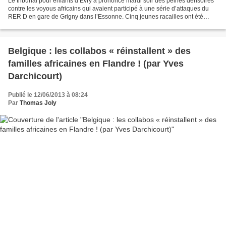
Le tribunal pour enfants d’Évry a prononcé mardi soir des peines dérisoires
contre les voyous africains qui avaient participé à une série d’attaques du
RER D en gare de Grigny dans l’Essonne. Cinq jeunes racailles ont été
condamnées à des peines de prison...
Belgique : les collabos « réinstallent » des
familles africaines en Flandre ! (par Yves
Darchicourt)
Publié le 12/06/2013 à 08:24
Par
Thomas Joly