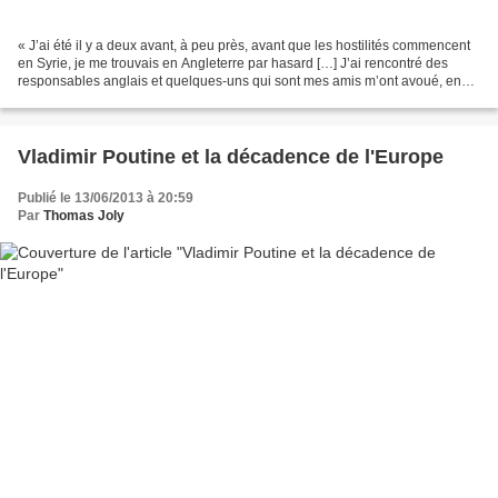
« J’ai été il y a deux avant, à peu près, avant que les hostilités commencent
en Syrie, je me trouvais en Angleterre par hasard […] J’ai rencontré des
responsables anglais et quelques-uns qui sont mes amis m’ont avoué, en
me sollicitant, qu’il se préparait...
Vladimir Poutine et la décadence de l'Europe
Publié le 13/06/2013 à 20:59
Par
Thomas Joly