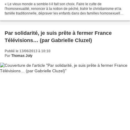
« Le vieux monde a semble-t-il fait son choix. Faire le culte de
l'homosexualité, renoncer à la notion de péché, trahir le christianisme et la
famille traditionnelle, dépraver les enfants dans des familles homosexuelles,
tout cela, c'est la destruction...
Par solidarité, je suis prête à fermer France
Télévisions… (par Gabrielle Cluzel)
Publié le 13/06/2013 à 10:10
Par
Thomas Joly