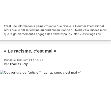
C’est une information à peine croyable que révèle le Courrier International.
Alors que le G8 se termine aujourd’hui en Irlande du Nord, cela fait des mois
que le gouvernement a engagé des travaux pour « lifter » les villages du
comté de Fermanagh (où...
« Le racisme, c’est mal »
Publié le 16/06/2013 à 10:21
Par
Thomas Joly