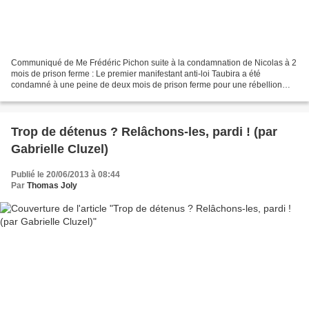
Communiqué de Me Frédéric Pichon suite à la condamnation de Nicolas à 2
mois de prison ferme : Le premier manifestant anti-loi Taubira a été
condamné à une peine de deux mois de prison ferme pour une rébellion
imaginaire [...] Voici un petit résumé de...
Trop de détenus ? Relâchons-les, pardi ! (par
Gabrielle Cluzel)
Publié le 20/06/2013 à 08:44
Par
Thomas Joly