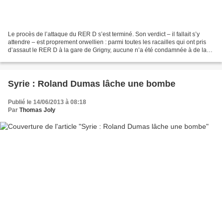
Le procès de l’attaque du RER D s’est terminé. Son verdict – il fallait s’y
attendre – est proprement orwellien : parmi toutes les racailles qui ont pris
d’assaut le RER D à la gare de Grigny, aucune n’a été condamnée à de la
prison ferme. Au mieux, les...
Syrie : Roland Dumas lâche une bombe
Publié le 14/06/2013 à 08:18
Par
Thomas Joly