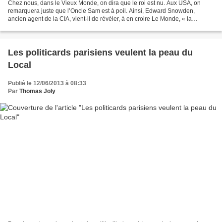
Chez nous, dans le Vieux Monde, on dira que le roi est nu. Aux USA, on
remarquera juste que l’Oncle Sam est à poil. Ainsi, Edward Snowden,
ancien agent de la CIA, vient-il de révéler, à en croire Le Monde, « la
surveillance planétaire exercée par l’Agence...
Les politicards parisiens veulent la peau du
Local
Publié le 12/06/2013 à 08:33
Par
Thomas Joly