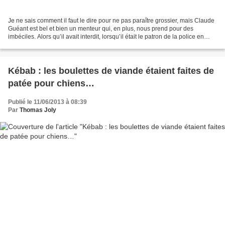
Je ne sais comment il faut le dire pour ne pas paraître grossier, mais Claude
Guéant est bel et bien un menteur qui, en plus, nous prend pour des
imbéciles. Alors qu’il avait interdit, lorsqu’il était le patron de la police en
1998, de puiser dans les...
Kébab : les boulettes de viande étaient faites de
patée pour chiens…
Publié le 11/06/2013 à 08:39
Par
Thomas Joly