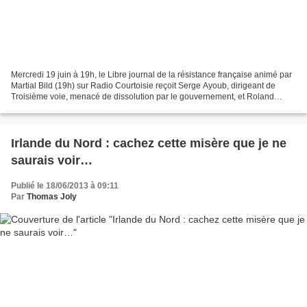
Mercredi 19 juin à 19h, le Libre journal de la résistance française animé par
Martial Bild (19h) sur Radio Courtoisie reçoit Serge Ayoub, dirigeant de
Troisième voie, menacé de dissolution par le gouvernement, et Roland
Hélie, directeur de Synthèse nationale...
Irlande du Nord : cachez cette misère que je ne
saurais voir…
Publié le 18/06/2013 à 09:11
Par
Thomas Joly