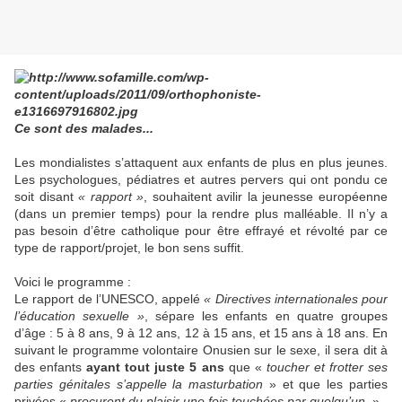
Ce sont des malades...
Les mondialistes s’attaquent aux enfants de plus en plus jeunes.
Les psychologues, pédiatres et autres pervers qui ont pondu ce
soit disant
« rapport »
, souhaitent avilir la jeunesse européenne
(dans un premier temps) pour la rendre plus malléable. Il n’y a
pas besoin d’être catholique pour être effrayé et révolté par ce
type de rapport/projet, le bon sens suffit.
Voici le programme :
Le rapport de l’UNESCO, appelé
« Directives internationales pour
l’éducation sexuelle »
, sépare les enfants en quatre groupes
d’âge : 5 à 8 ans, 9 à 12 ans, 12 à 15 ans, et 15 ans à 18 ans. En
suivant le programme volontaire Onusien sur le sexe, il sera dit à
des enfants
ayant tout juste 5 ans
que «
toucher et frotter ses
parties génitales s’appelle la masturbation
» et que les parties
privées «
procurent du plaisir une fois touchées par quelqu’un
. »