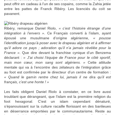
peut offrir en cadeau à l’un de ses copains, comme la Zahia jetée
entre les pattes de Franck Ribéry. Les licenciés du coït se
pavanent.
Ribéry, remarque Daniel Riolo,
« c’est l’histoire étrange d’une
intégration à l’envers »
. Ce Français converti à l’islam, ayant
épousé une musulmane d’origine algérienne,
« pousse
l’identification jusqu’à poser avec le drapeau algérien et à affirmer
qu’il adore ce pays ; adoration qu’il n’a jamais révélée pour la
France »
. Que dire devant la franchise cynique d’un Benzema
déclarant :
« J’ai choisi l’équipe de France pour le côté sportif,
mais mon cœur, mon sang sont algériens. »
Cette attitude
mentale qui va à l’encontre des zélateurs de l’intégration grâce
au foot est confirmée par le directeur d’un centre de formation :
« Quand le gamin rentre chez lui, jamais il ne dira qu’il est
français, c’est une honte ! »
Les faits obligent Daniel Riolo à constater, en ce livre aussi
troublant que dérangeant, que l’islam est la première religion du
foot hexagonal. C’est un islam cependant dénaturé,
s’épanouissant sur la culture racaille florissant en des banlieues
en déserrance emportées par le communautarisme. Reste au