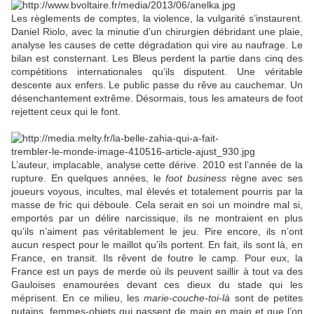
Les règlements de comptes, la violence, la vulgarité s’instaurent.
Daniel Riolo, avec la minutie d’un chirurgien débridant une plaie,
analyse les causes de cette dégradation qui vire au naufrage. Le
bilan est consternant. Les Bleus perdent la partie dans cinq des
compétitions internationales qu’ils disputent. Une véritable
descente aux enfers. Le public passe du rêve au cauchemar. Un
désenchantement extrême. Désormais, tous les amateurs de foot
rejettent ceux qui le font.
L’auteur, implacable, analyse cette dérive. 2010 est l’année de la
rupture. En quelques années, le
foot business
règne avec ses
joueurs voyous, incultes, mal élevés et totalement pourris par la
masse de fric qui déboule. Cela serait en soi un moindre mal si,
emportés par un délire narcissique, ils ne montraient en plus
qu’ils n’aiment pas véritablement le jeu. Pire encore, ils n’ont
aucun respect pour le maillot qu’ils portent. En fait, ils sont là, en
France, en transit. Ils rêvent de foutre le camp. Pour eux, la
France est un pays de merde où ils peuvent saillir à tout va des
Gauloises enamourées devant ces dieux du stade qui les
méprisent. En ce milieu, les
marie-couche-toi-là
sont de petites
putains, femmes-objets qui passent de main en main et que l’on