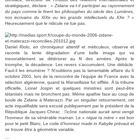
stratégiques, déclare :
« Zidane va-t-il participer au rayonnement
du pays comme le firent les philosophes du siècle des Lumières,
nos écrivains du XIXe ou les grands intellectuels du XXe ? »
Heureusement que le ridicule ne tue pas.
Daniel Riolo, en chroniqueur attentif et méticuleux, observe et
raconte la lente dégradation d’une belle image qui va
inexorablement se détériorer au fil des années. Après le
triomphe, la décadence. Les revers s’accumulent. Une débâcle.
Faut-il les énumérer ? N’oublions pas la lamentable affaire du 6
octobre 2001, lors de la rencontre de l’équipe de France avec la
sélection algérienne, quand la Marseillaise fut sifflée. À la tribune
officielle, Lionel Jospin et quelques ministres sont peut-être
tétanisés mais ne bronchent pas. Même apathie face au coup de
boule de Zidane à Materazzi. Par un singulier retournement, cet
acte inqualifiable sera excusé publiquement par le président de la
République Jacques Chirac : l’icône nationale aurait ainsi vengé
l’honneur de sa vénérable maman. Le
« nique ta mère »
est bon
pour le petit Blanc. Le code d’honneur
made in Kabylie
prévaut et
se trouve être à géométrie variable.