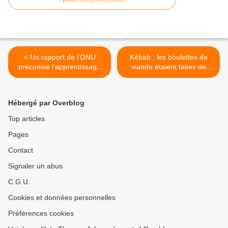
< Un rapport de l’ONU
Kébab : les boulettes de
préconise l’apprentissage
viande étaient faites de
de la masturbation aux
patée pour chiens… >
enfants de 5 ans
Hébergé par Overblog
Top articles
Pages
Contact
Signaler un abus
C.G.U.
Cookies et données personnelles
Préférences cookies