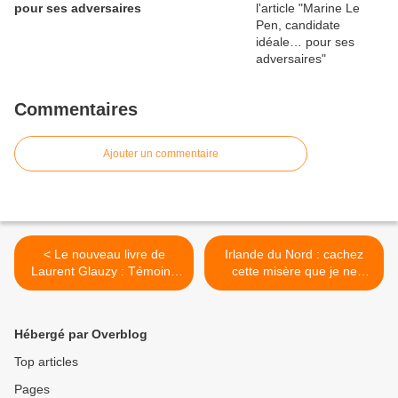
pour ses adversaires
Commentaires
Ajouter un commentaire
< Le nouveau livre de
Irlande du Nord : cachez
Laurent Glauzy : Témoins
cette misère que je ne
de Jéhovah, les
saurais voir… >
missionnaires de Satan
Hébergé par Overblog
Top articles
Pages