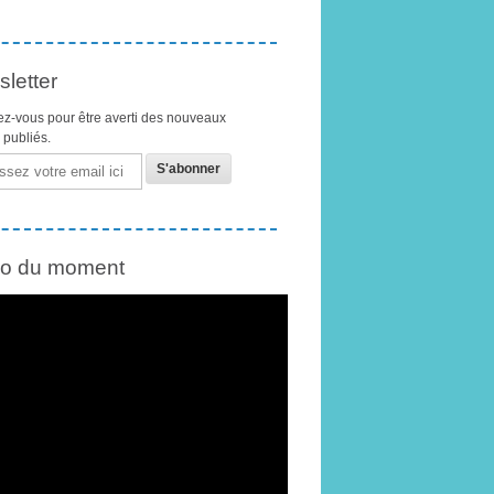
letter
z-vous pour être averti des nouveaux
s publiés.
éo du moment