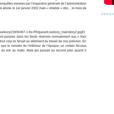
 enquêtes menées par l’inspection générale de l’administration
été abolie le 1er janvier 2002 mais
« rétablie »
dès… le mois de
Et
ent puisées dans les fonds réservés normalement aux
« frais
tout cela se faisait au détriment du travail de nos policiers. En
, que le ministre de l’Intérieur de l’époque, un certain Nicolas
t du soir au matin. Mais qui passait au second plan quand il
.