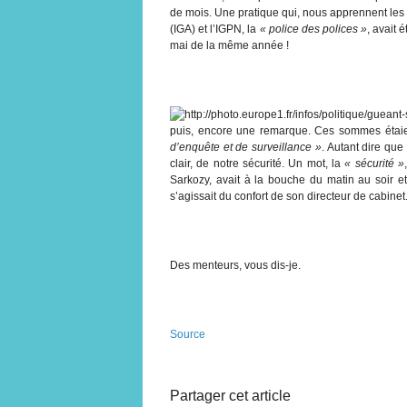
de mois. Une pratique qui, nous apprennent les
(IGA) et l’IGPN, la
« police des polices »
, avait 
mai de la même année !
puis, encore une remarque. Ces sommes étai
d’enquête et de surveillance »
. Autant dire que 
clair, de notre sécurité. Un mot, la
« sécurité »
Sarkozy, avait à la bouche du matin au soir e
s’agissait du confort de son directeur de cabinet
Des menteurs, vous dis-je.
Source
Partager cet article