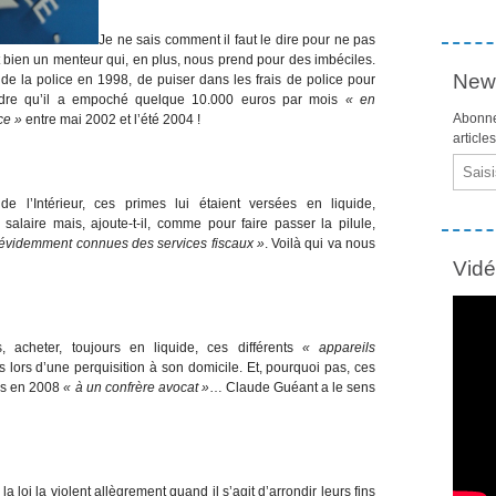
Je ne sais comment il faut le dire pour ne pas
t bien un menteur qui, en plus, nous prend pour des imbéciles.
News
ron de la police en 1998, de puiser dans les frais de police pour
endre qu’il a empoché quelque 10.000 euros par mois
« en
Abonne
ce »
entre mai 2002 et l’été 2004 !
article
Email
e l’Intérieur, ces primes lui étaient versées en liquide,
salaire mais, ajoute-t-il, comme pour faire passer la pilule,
..] évidemment connues des services fiscaux »
. Voilà qui va nous
Vid
, acheter, toujours en liquide, ces différents
« appareils
s lors d’une perquisition à son domicile. Et, pourquoi pas, ces
os en 2008
« à un confrère avocat »
… Claude Guéant a le sens
a loi la violent allègrement quand il s’agit d’arrondir leurs fins