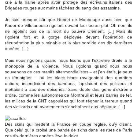
crie à la haine après avoir protégé des écrivains italiens des
Brigades rouges aux mains tâchées du sang des assassins.
Je suis presque sûr que Robert de Maubeuge aussi bien que
Kader de Villetaneuse rigolent devant leur écran plat. Oh non, ils
ne rigolent pas de la mort du pauvre Clément. [...] Mais ils
rigolent fort et à gorge déployée devant l’opération de
récupération la plus minable et la plus sordide des dix dernières
années. […]
Mais nous rigolons quand nous lisons que l’extrême droite a le
monopole de la violence. Nous rigolons quand nous nous
souvenons de ces manifs altermondialistes – et j’en étais, je peux
en témoigner – où les black blocs ravageaient des quartiers
entiers, incendiaient des banques, lapidaient des policiers et
mettaient à sac des épiceries. Sans doute des gens d’extrême
droite, comme les autonomes de Montreuil et leurs barres de fer,
les milices de la CNT cagoulées qui font régner la terreur quand
des vieillards anti-avortements s’enchaînent aux hôpitaux. […]
Des skins qui mettent la France en coupe réglée, qu’y disent.
Que celui qui a croisé une bande de skins dans les rues de Paris
ces dix dernières années lève le doigt.