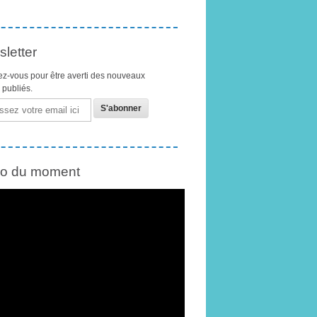
letter
z-vous pour être averti des nouveaux
s publiés.
éo du moment