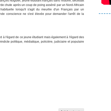
ançois Noguier, jeune étudiant français sans histoire, décédait
rde chute après un coup de poing asséné par un Nord-Africain
habituelle lorsqu'il s'agit du meurtre d'un Français par un
nde conscience ne s'est élevée pour demander l'arrêt de la
rd à l'égard de ce jeune étudiant mais également à l'égard des
indicte politique, médiatique, policière, judiciaire et populaire