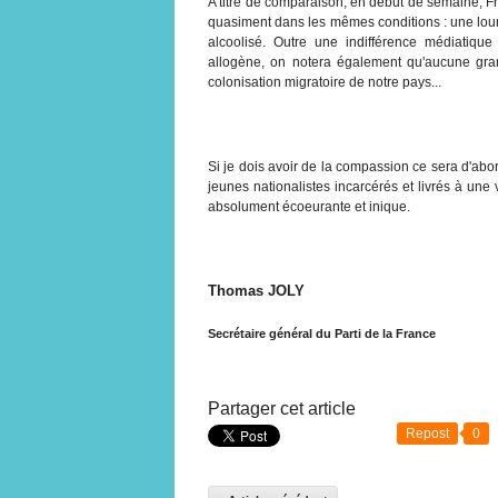
A titre de comparaison, en début de semaine, Fr
quasiment dans les mêmes conditions : une lou
alcoolisé. Outre une indifférence médiatique 
allogène, on notera également qu'aucune gra
colonisation migratoire de notre pays...
Si je dois avoir de la compassion ce sera d'abo
jeunes nationalistes incarcérés et livrés à une v
absolument écoeurante et inique.
Thomas JOLY
Secrétaire général du Parti de la France
Partager cet article
Repost
0