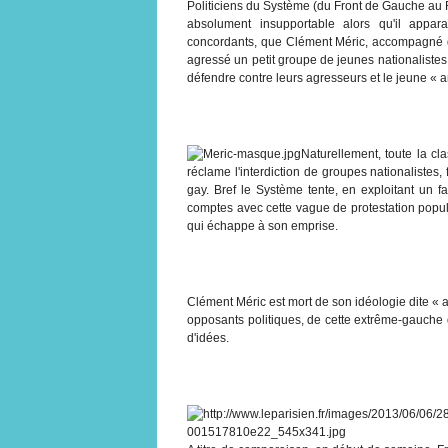
Politiciens du Système (du Front de Gauche au F
absolument insupportable alors qu'il appar
concordants, que Clément Méric, accompagné d
agressé un petit groupe de jeunes nationalistes
défendre contre leurs agresseurs et le jeune « an
Naturellement, toute la cla
réclame l'interdiction de groupes nationalistes
gay. Bref le Système tente, en exploitant un fai
comptes avec cette vague de protestation popul
qui échappe à son emprise.
Clément Méric est mort de son idéologie dite « 
opposants politiques, de cette extrême-gauche q
d'idées.