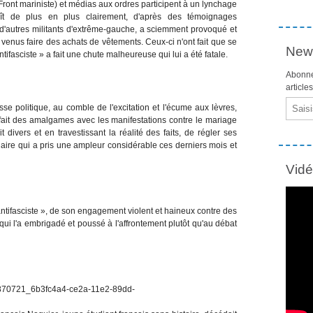
ront mariniste) et médias aux ordres participent à un lynchage
aît de plus en plus clairement, d'après des témoignages
'autres militants d'extrême-gauche, a sciemment provoqué et
 venus faire des achats de vêtements. Ceux-ci n'ont fait que se
News
tifasciste » a fait une chute malheureuse qui lui a été fatale.
Abonne
article
Email
sse politique, au comble de l'excitation et l'écume aux lèvres,
, fait des amalgames avec les manifestations contre le mariage
t divers et en travestissant la réalité des faits, de régler ses
aire qui a pris une ampleur considérable ces derniers mois et
Vid
antifasciste », de son engagement violent et haineux contre des
ui l'a embrigadé et poussé à l'affrontement plutôt qu'au débat