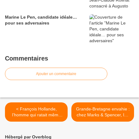
Marine Le Pen, candidate idéale…
pour ses adversaires
Commentaires
Ajouter un commentaire
< François Hollande,
Grande-Bretagne envahie :
l’homme qui ratait même
chez Marks & Spencer, les
ses blagues
employés musulmans ne
sont plus tenus de servir les
Européens >
Hébergé par Overblog