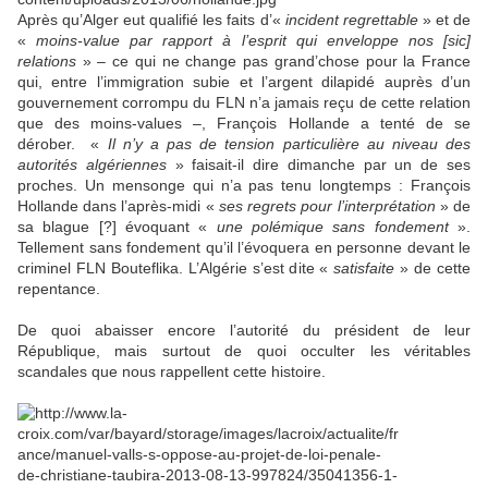
Après qu’Alger eut qualifié les faits d’«
incident regrettable
» et de
«
moins-value par rapport à l’esprit qui enveloppe nos [sic]
relations
» – ce qui ne change pas grand’chose pour la France
qui, entre l’immigration subie et l’argent dilapidé auprès d’un
gouvernement corrompu du FLN n’a jamais reçu de cette relation
que des moins-values –, François Hollande a tenté de se
dérober. «
Il n’y a pas de tension particulière au niveau des
autorités algériennes
» faisait-il dire dimanche par un de ses
proches. Un mensonge qui n’a pas tenu longtemps : François
Hollande dans l’après-midi «
ses regrets pour l’interprétation
» de
sa blague [?] évoquant «
une polémique sans fondement
».
Tellement sans fondement qu’il l’évoquera en personne devant le
criminel FLN Bouteflika. L’Algérie s’est dite «
satisfaite
» de cette
repentance.
De quoi abaisser encore l’autorité du président de leur
République, mais surtout de quoi occulter les véritables
scandales que nous rappellent cette histoire.