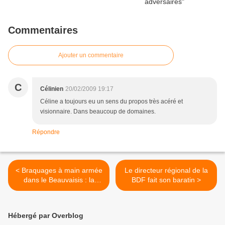
Commentaires
Ajouter un commentaire
C
Célinien
20/02/2009 19:17
Céline a toujours eu un sens du propos très acéré et
visionnaire. Dans beaucoup de domaines.
Répondre
< Braquages à main armée
Le directeur régional de la
dans le Beauvaisis : la
BDF fait son baratin >
racaille ne chôme pas !
Hébergé par Overblog