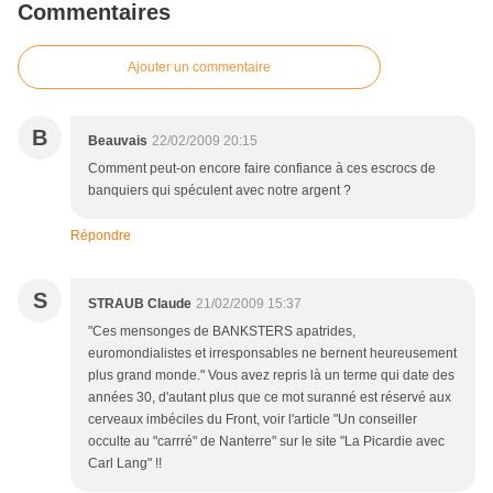
Commentaires
Ajouter un commentaire
B
Beauvais
22/02/2009 20:15
Comment peut-on encore faire confiance à ces escrocs de
banquiers qui spéculent avec notre argent ?
Répondre
S
STRAUB Claude
21/02/2009 15:37
"Ces mensonges de BANKSTERS apatrides,
euromondialistes et irresponsables ne bernent heureusement
plus grand monde." Vous avez repris là un terme qui date des
années 30, d'autant plus que ce mot suranné est réservé aux
cerveaux imbéciles du Front, voir l'article "Un conseiller
occulte au "carrré" de Nanterre" sur le site "La Picardie avec
Carl Lang" !!