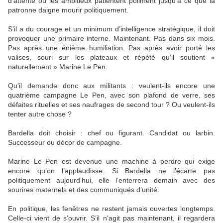
d’attente où les ambitieux patientent poliment jusqu’à ce que la
patronne daigne mourir politiquement.
S’il a du courage et un minimum d’intelligence stratégique, il doit
provoquer une primaire interne. Maintenant. Pas dans six mois.
Pas après une énième humiliation. Pas après avoir porté les
valises, souri sur les plateaux et répété qu’il soutient «
naturellement » Marine Le Pen.
Qu’il demande donc aux militants : veulent-ils encore une
quatrième campagne Le Pen, avec son plafond de verre, ses
défaites rituelles et ses naufrages de second tour ? Ou veulent-ils
tenter autre chose ?
Bardella doit choisir : chef ou figurant. Candidat ou larbin.
Successeur ou décor de campagne.
Marine Le Pen est devenue une machine à perdre qui exige
encore qu’on l’applaudisse. Si Bardella ne l’écarte pas
politiquement aujourd’hui, elle l’enterrera demain avec des
sourires maternels et des communiqués d’unité.
En politique, les fenêtres ne restent jamais ouvertes longtemps.
Celle-ci vient de s’ouvrir. S’il n'agit pas maintenant, il regardera