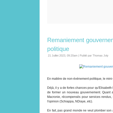
Remaniement gouvernem
politique
21 Juillet 2023, 09:20am
|
Publié par Thomas Joly
En matière de non-événement politique, le min
Déjà, il y a de fortes chances pour qu'Elisabeth
de former un nouveau gouvernement. Quant au
Macronie, récompensés pour services rendus, 
l'opinion (Schiappa, NDiaye, etc).
En fait, pas grand monde ne veut plomber son a