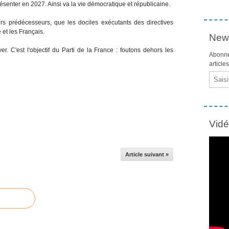
ésenter en 2027. Ainsi va la vie démocratique et républicaine.
s prédécesseurs, que les dociles exécutants des directives
et les Français.
News
er. C'est l'objectif du Parti de la France : foutons dehors les
Abonne
article
Email
Vid
Article suivant »