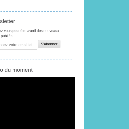
letter
z-vous pour être averti des nouveaux
s publiés.
éo du moment