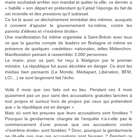
maire souhaitait arrêter son mandat et quitter la ville, ce dernier a
« habillé » son départ en prétendant qu’il jetait l’éponge du fait de
cet incendie et des pressions qu’il subissait.
Ce fut là aussi un déchaînement immédiat des mêmes, auxquels
il convient d’ajouter le gouvernement lui-même, contre les
parents d’élèves et «l’extrême droite».
Une manifestation fut même organisée à Saint-Brévin avec tous
ce que la gauche compte de leaders en Bretagne et même en
présence de quelques «vedettes» nationales, telles Mélenchon.
Manifestation peinant à rassembler 3.000 personnes.
Le maire, pour sa part, fut reçu à Matignon par le premier
ministre. La république fut aussi décrétée en danger. Ce dont les
médias bien pensants (Le Monde, Médiapart, Libération, BFM,
LCI,...) se sont largement fait l’écho.
Voilà 4 mois que ces faits ont eu lieu. Pendant ces 4 mois
quasiment pas un jour sans des accusations gratuites lancées à
tout propos et surtout hors de propos par ceux qui prétendent
que « la république est en danger ».
Mais où sont les preuves que leurs accusations sont fondées ?
Pourquoi la gendarmerie chargée de l’enquête n’a-t-elle pas le
commencement d’une preuve que ces accusations contre
«l’extrême droite» sont fondées ? Donc, pourquoi la gendarmerie
ne dit-elle pas que ces accusations sont fausses ? Pendant ce