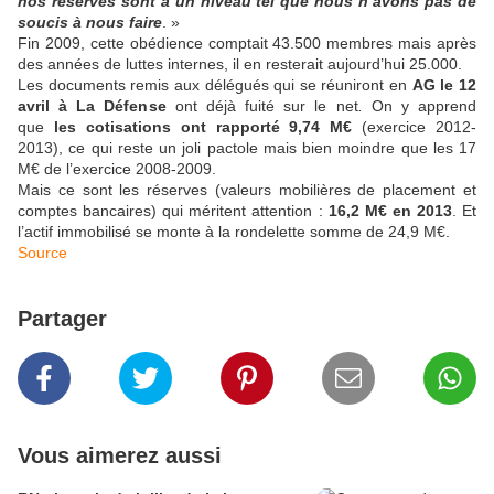
nos réserves sont à un niveau tel que nous n’avons pas de
soucis à nous faire
. »
Fin 2009, cette obédience comptait 43.500 membres mais après
des années de luttes internes, il en resterait aujourd’hui 25.000.
Les documents remis aux délégués qui se réuniront en
AG le 12
avril à La Défense
ont déjà fuité sur le net
.
On y apprend
que
les cotisations ont rapporté 9,74 M€
(exercice 2012-
2013), ce qui reste un joli pactole mais bien moindre que les 17
M€ de l’exercice 2008-2009.
Mais ce sont les réserves (valeurs mobilières de placement et
comptes bancaires) qui méritent attention :
16,2 M€ en 2013
. Et
l’actif immobilisé se monte à la rondelette somme de 24,9 M€.
Source
Partager
Vous aimerez aussi