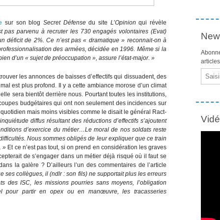
e
sur son blog
Secret Défense
du site
L’Opinion
qui révèle
st pas parvenu à recruter les 730 engagés volontaires (Evat)
News
 un déficit de 2%. Ce n’est pas « dramatique » reconnait-on à
a professionnalisation des armées, décidée en 1996. Même si la
Abonne
t bien d’un « sujet de préoccupation », assure l’état-major. »
article
Email
etrouver les annonces de baisses d’effectifs qui dissuadent, des
 mal est plus profond. Il y a cette ambiance morose d’un climat
le sera bientôt derrière nous. Pourtant toutes les institutions,
es coupes budgétaires qui ont non seulement des incidences sur
u quotidien mais moins visibles comme le disait le général Ract-
Vid
nquiétude diffus résultant des réductions d’effectifs s’ajoutent
 conditions d’exercice du métier…Le moral de nos soldats reste
s difficultés. Nous sommes obligés de leur expliquer que ce train
. »
Et ce n’est pas tout, si on prend en considération les graves
epterait de s’engager dans un métier déjà risqué où il faut se
dans la galère ? D’ailleurs l’un des commentaires de l’article
ses collègues, il (ndlr : son fils) ne supportait plus les erreurs
ts des ISC, les missions pourries sans moyens, l’obligation
el pour partir en opex ou en manœuvre, les tracasseries