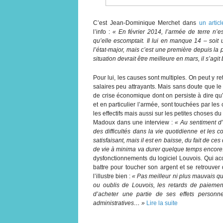
C’est Jean-Dominique Merchet dans
un articl
l’info :
« En février 2014, l’armée de terre n’e
qu’elle escomptait. Il lui en manque 14 – soit
l’état-major, mais c’est une première depuis l
situation devrait être meilleure en mars, il s’agi
Pour lui, les causes sont multiples. On peut y r
salaires peu attrayants. Mais sans doute que le
de crise économique dont on persiste à dire qu’el
et en particulier l’armée, sont touchées par l
les effectifs mais aussi sur les petites choses d
Madoux dans une interview :
« Au sentiment d’i
des difficultés dans la vie quotidienne et les
satisfaisant, mais il est en baisse, du fait de ce
de vie à minima va durer quelque temps encore
dysfonctionnements du logiciel Louvois. Qui acc
battre pour toucher son argent et se retrouver 
l’illustre bien :
« Pas meilleur ni plus mauvais que 
ou oublis de Louvois, les retards de paiemen
d’acheter une partie de ses effets personn
administratives… »
Lire la suite