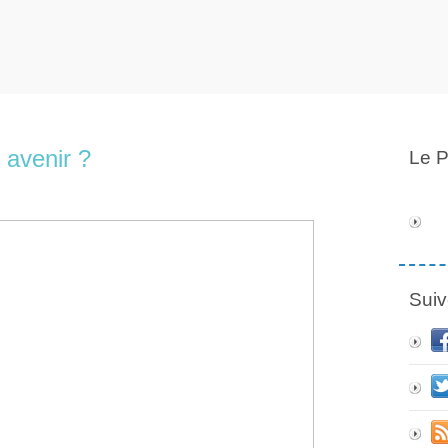
 avenir ?
Le P
Suiv