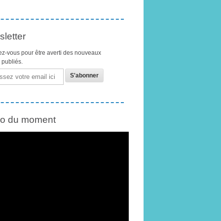
letter
z-vous pour être averti des nouveaux
s publiés.
éo du moment