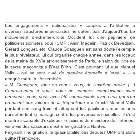
Les engagements « nationalistes » couplés à l’affiliation à
diverses structures impérialistes ne datent pas d’aujourd’hui. Le
mouvement d’extrême-droite Occident fut une pépinière de
politiciens sionistes pour l’UMP : Alain Madelin, Patrick Devedjian,
Gérard Longuet, etc. Claude Goasguen est sans doute l’exemple
le plus révélateur, lui qui organise chaque année, dans les locaux
de la mairie du XVIe arrondissement de Paris, le salon du livre de
la secte maçonnique B’naï B’rith. C’est pourtant lui que Manuel
Valls – qui se sent «
lié de manière éternelle à Israël
» – a
attaqué mardi à l’Assemblée.
« M. Goasguen, vous en venez, vous, de l’extrême droite. […]
Contrairement à vous, nous ne sommes complaisants avec
personne, vous, vous avez été complaisants avec ceux qui s’en
prenaient aux valeurs de la République »
a éructé Manuel Valls
perdant son sang-froid et attaquant les pacifiques manifestants
qui défendent le mariage contre les perversions sexuelles. Il s’est
montré incapable d’expliquer le laxisme du ministère de l’Intérieur
vis-à-vis des casseurs d’extrême-gauche à Nantes.
Feignant l’indignation, la quasi-totalité des députés UMP ont alors
quitté l’hémicycle.