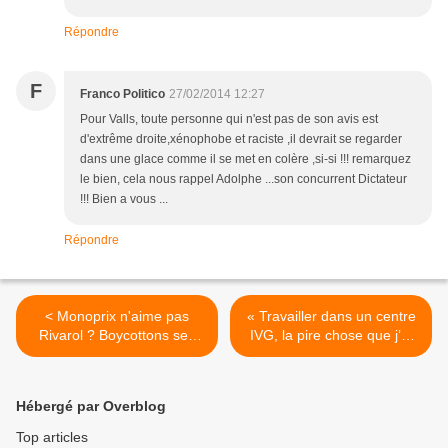
Répondre
F
Franco Politico
27/02/2014 12:27
Pour Valls, toute personne qui n'est pas de son avis est
d'extrême droite,xénophobe et raciste ,il devrait se regarder
dans une glace comme il se met en colère ,si-si !!! remarquez
le bien, cela nous rappel Adolphe ...son concurrent Dictateur
!!! Bien a vous ...
Répondre
< Monoprix n'aime pas
« Travailler dans un centre
Rivarol ? Boycottons ses
IVG, la pire chose que j’ai
magasins !
faite dans ma vie » >
Hébergé par Overblog
Top articles