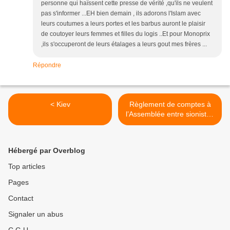
personne qui haïssent cette presse de vérité ,qu'ils ne veulent
pas s'informer ...EH bien demain , ils adorons l'Islam avec
leurs coutumes a leurs portes et les barbus auront le plaisir
de coutoyer leurs femmes et filles du logis ..Et pour Monoprix
,ils s'occuperont de leurs étalages a leurs gout mes frères ...
Répondre
< Kiev
Règlement de comptes à
l’Assemblée entre sionistes
>
Hébergé par Overblog
Top articles
Pages
Contact
Signaler un abus