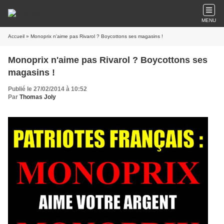
MENU
Accueil
» Monoprix n'aime pas Rivarol ? Boycottons ses magasins !
Monoprix n'aime pas Rivarol ? Boycottons ses
magasins !
Publié le 27/02/2014 à 10:52
Par
Thomas Joly