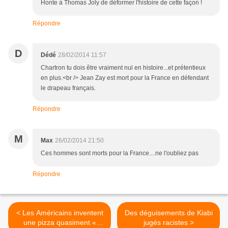
Honte à Thomas Joly de déformer l'histoire de cette façon !
Répondre
D
Dédé
28/02/2014 11:57
Chartron tu dois être vraiment nul en histoire...et prétentieux
en plus.<br /> Jean Zay est mort pour la France en défendant
le drapeau français.
Répondre
M
Max
26/02/2014 21:50
Ces hommes sont morts pour la France....ne l'oubliez pas
Répondre
< Les Américains inventent
Des déguisements de Kiabi
une pizza quasiment «
jugés racistes >