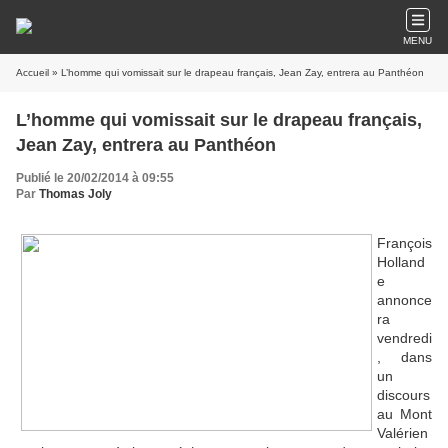
MENU
Accueil
» L’homme qui vomissait sur le drapeau français, Jean Zay, entrera au Panthéon
L’homme qui vomissait sur le drapeau français,
Jean Zay, entrera au Panthéon
Publié le 20/02/2014 à 09:55
Par
Thomas Joly
François
Holland
e
annonce
ra
vendredi
, dans
un
discours
au Mont
Valérien