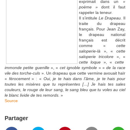
exprimait dans un
«
poème »
dont il faut
rappeler la teneur.
Il s’intitule
Le Drapeau
.
Il
traite du drapeau
français. Pour Jean Zay,
le drapeau national
français est décrit
comme «
cette
saloperie-là
», «
cette
saloperie tricolore
», «
cette loque
», «
cette
immonde petite guenille
», «
cet ignoble symbole
» «
de la race
vile des torche-culs
». Un drapeau que cette vermine avouait haïr
«
férocement
» : «
Oui, je te hais dans l’âme, je te hais pour
toutes les misères que tu représentes […] Je hais tes sales
couleurs, le rouge de leur sang, le sang bleu que tu voles au ciel
le blanc livide de tes remords.
»
Source
Partager