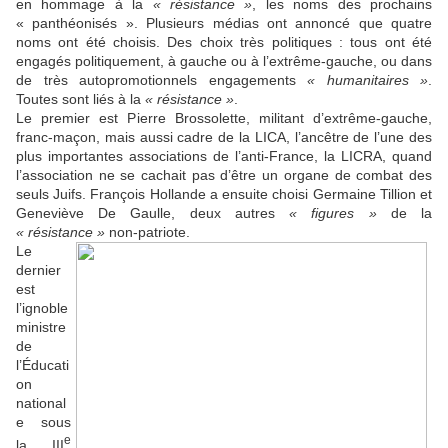
en hommage à la
« résistance »
, les noms des prochains
« panthéonisés ». Plusieurs médias ont annoncé que quatre
noms ont été choisis. Des choix très politiques : tous ont été
engagés politiquement, à gauche ou à l’extrême-gauche, ou dans
de très autopromotionnels engagements
« humanitaires »
.
Toutes sont liés à la
« résistance »
.
Le premier est Pierre Brossolette, militant d’extrême-gauche,
franc-maçon, mais aussi cadre de la LICA, l’ancêtre de l’une des
plus importantes associations de l’anti-France, la LICRA, quand
l’association ne se cachait pas d’être un organe de combat des
seuls Juifs. François Hollande a ensuite choisi Germaine Tillion et
Geneviève De Gaulle, deux autres
« figures »
de la
« résistance »
non-patriote.
Le
dernier
est
l’ignoble
ministre
de
l’Éducati
on
national
e sous
e
la III