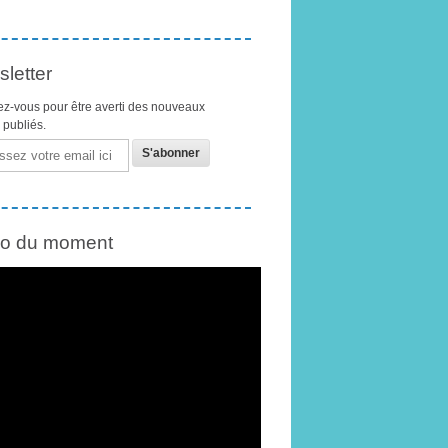
letter
z-vous pour être averti des nouveaux
s publiés.
éo du moment