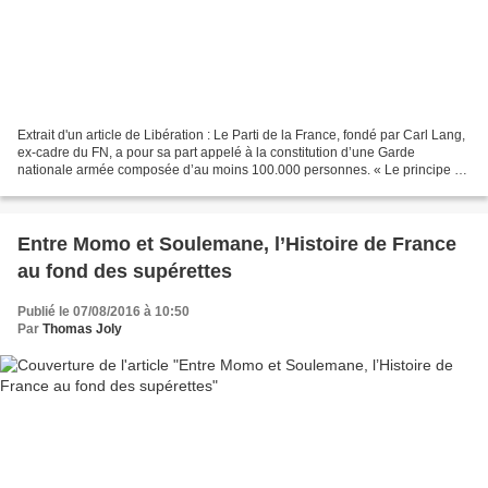
Extrait d'un article de Libération : Le Parti de la France, fondé par Carl Lang,
ex-cadre du FN, a pour sa part appelé à la constitution d’une Garde
nationale armée composée d’au moins 100.000 personnes. « Le principe du
terrorisme est de frapper là où...
Entre Momo et Soulemane, l’Histoire de France
au fond des supérettes
Publié le 07/08/2016 à 10:50
Par
Thomas Joly