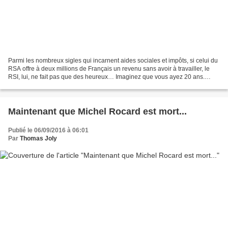
Parmi les nombreux sigles qui incarnent aides sociales et impôts, si celui du
RSA offre à deux millions de Français un revenu sans avoir à travailler, le
RSI, lui, ne fait pas que des heureux… Imaginez que vous ayez 20 ans.
Diplôme de boucher en poche,...
Maintenant que Michel Rocard est mort...
Publié le 06/09/2016 à 06:01
Par
Thomas Joly