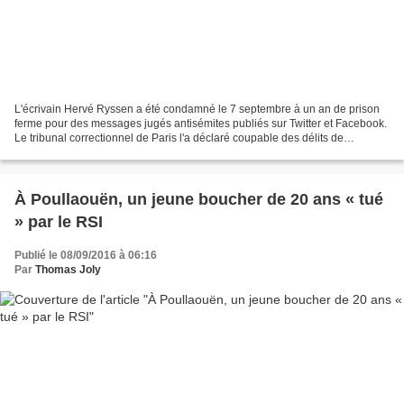
L'écrivain Hervé Ryssen a été condamné le 7 septembre à un an de prison
ferme pour des messages jugés antisémites publiés sur Twitter et Facebook.
Le tribunal correctionnel de Paris l'a déclaré coupable des délits de
provocation à la haine et d'injure...
À Poullaouën, un jeune boucher de 20 ans « tué
» par le RSI
Publié le 08/09/2016 à 06:16
Par
Thomas Joly