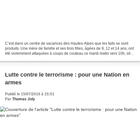
C’est dans un centre de vacances des Hautes-Alpes que les faits se sont
produits. Une mère de famille et ses trois filles, âgées de 9, 12 et 14 ans, ont
été violemment attaquées à coups de couteau ce mardi matin vers 10h, situé
à Garde-Colombe. Le pronostic...
Lutte contre le terrorisme : pour une Nation en
armes
Publié le 15/07/2016 à 15:51
Par
Thomas Joly