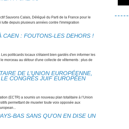
tif Sauvons Calais, Délégué du Parti de la France pour le
i lutte depuis plusieurs années contre l'immigration
À CAEN : FOUTONS-LES DEHORS !
s politicards locaux s'étaient bien gardés d'en informer les
 le morceau au détour d'une collecte de vêtements : plus de
TAIRE DE L’UNION EUROPÉENNE,
 LE CONGRÈS JUIF EUROPÉEN
tion (ECTR) a soumis un nouveau plan totalitaire à l’Union
ositifs permettant de museler toute voix opposée aux
uropean...
AYS-BAS SANS QU’ON EN DISE UN