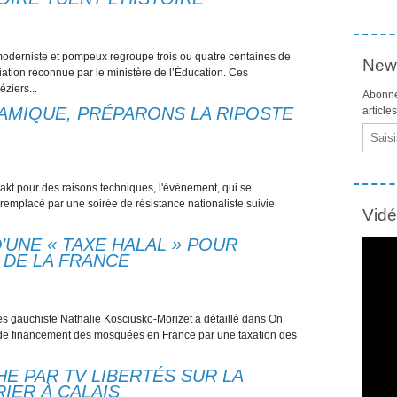
oderniste et pompeux regroupe trois ou quatre centaines de
News
ation reconnue par le ministère de l’Éducation. Ces
ziers...
Abonne
AMIQUE, PRÉPARONS LA RIPOSTE
article
Email
akt pour des raisons techniques, l'événement, qui se
 remplacé par une soirée de résistance nationaliste suivie
Vid
’UNE « TAXE HALAL » POUR
 DE LA FRANCE
très gauchiste Nathalie Kosciusko-Morizet a détaillé dans On
de financement des mosquées en France par une taxation des
HE PAR TV LIBERTÉS SUR LA
IER À CALAIS