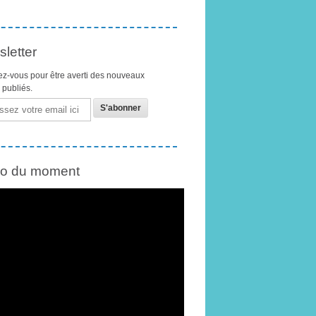
letter
z-vous pour être averti des nouveaux
s publiés.
éo du moment