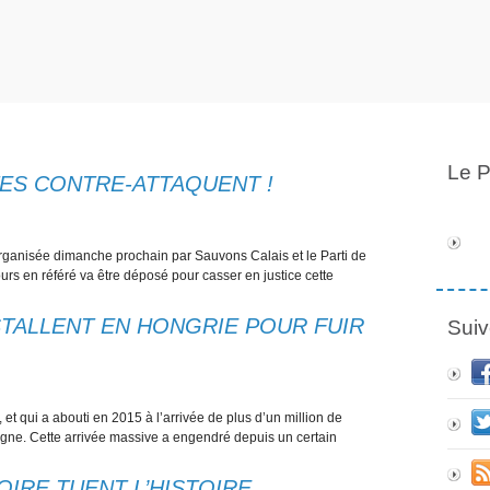
Le P
STES CONTRE-ATTAQUENT !
n organisée dimanche prochain par Sauvons Calais et le Parti de
ours en référé va être déposé pour casser en justice cette
STALLENT EN HONGRIE POUR FUIR
Suiv
 et qui a abouti en 2015 à l’arrivée de plus d’un million de
agne. Cette arrivée massive a engendré depuis un certain
OIRE TUENT L’HISTOIRE