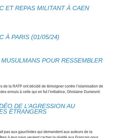
 ET REPAS MILITANT À CAEN
À PARIS (01/05/24)
S MUSULMANS POUR RESSEMBLER
 de la RATP ont décidé de témoigner contre l’islamisation de
es ennuis à celle qui en fut l’initiatrice, Ghislaine Dumesnil.
VIDÉO DE L’AGRESSION AU
TES ÉTRANGERS
plait pas aux gauchistes qui demandent aux auteurs de la
tres à leur pays veulent cacher la réalité aux Français pour