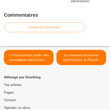
Commentaires
Ajouter un commentaire
< Financement public des
Le nouveau procureur
campagnes électorales et
général pour la Picardie
financement public des
prétend combattre
partis politiques : il faut en
l'insécurité en luttant contre
finir !
les discriminations >
Hébergé par Overblog
Top articles
Pages
Contact
Signaler un abus