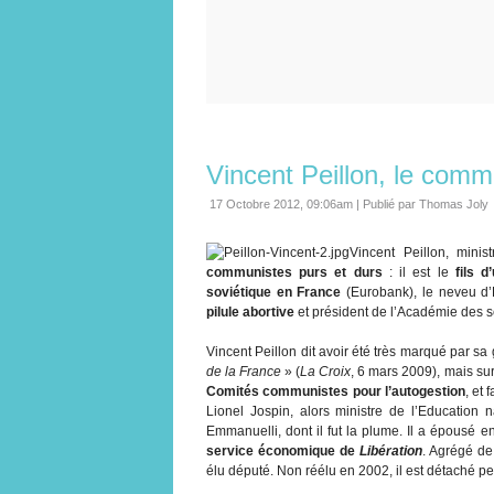
Vincent Peillon, le comm
17 Octobre 2012, 09:06am
|
Publié par Thomas Joly
Vincent Peillon, minis
communistes purs et durs
: il est le
fils 
soviétique en France
(Eurobank), le neveu d’
pilule abortive
et président de l’Académie des 
Vincent Peillon dit avoir été très marqué par s
de la France
» (
La Croix
, 6 mars 2009), mais sur
Comités communistes pour l’autogestion
, et 
Lionel Jospin, alors ministre de l’Education 
Emmanuelli, dont il fut la plume. Il a épousé
service économique de
Libération
. Agrégé de
élu député. Non réélu en 2002, il est détaché