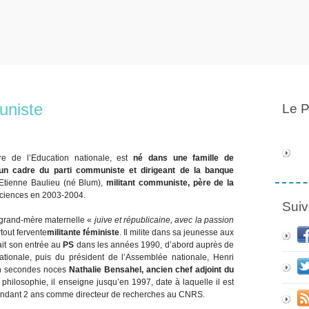
uniste
Le P
tre de l’Education nationale, est
né dans une famille de
d’un cadre du parti communiste et dirigeant de la banque
Etienne Baulieu (né Blum),
militant communiste, père de la
sciences en 2003-2004.
Suiv
a grand-mère maternelle «
juive et républicaine, avec la passion
tout fervente
militante féministe
. Il milite dans sa jeunesse aux
fait son entrée au
PS
dans les années 1990, d’abord auprès de
nationale, puis du président de l’Assemblée nationale, Henri
 en secondes noces
Nathalie Bensahel, ancien chef adjoint du
 philosophie, il enseigne jusqu’en 1997, date à laquelle il est
 pendant 2 ans comme directeur de recherches au CNRS.