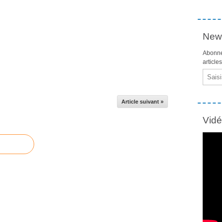
News
Abonne
article
Email
Article suivant »
Vid