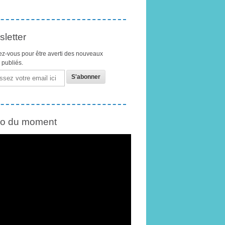
letter
z-vous pour être averti des nouveaux
s publiés.
éo du moment