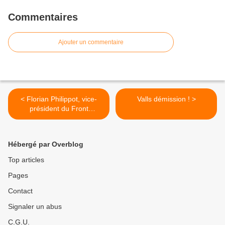
Commentaires
Ajouter un commentaire
< Florian Philippot, vice-
Valls démission ! >
président du Front
mariniste, refuse de faire
son coming-out sur RMC
Hébergé par Overblog
Top articles
Pages
Contact
Signaler un abus
C.G.U.