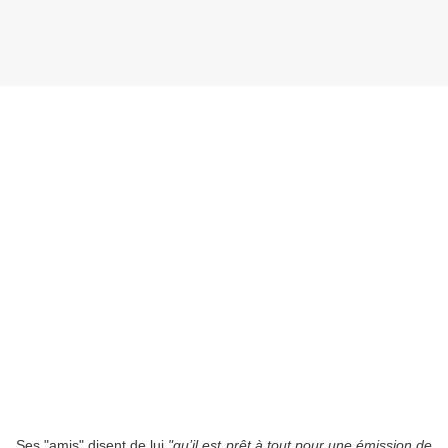
Ses "amis" disent de lui
"qu’il est prêt à tout pour une émission de