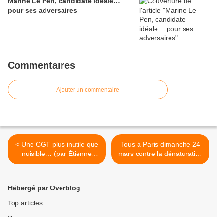
Marine Le Pen, candidate idéale…
pour ses adversaires
Commentaires
Ajouter un commentaire
< Une CGT plus inutile que
Tous à Paris dimanche 24
nuisible… (par Étienne
mars contre la dénaturation
Lahyre)
du mariage ! >
Hébergé par Overblog
Top articles