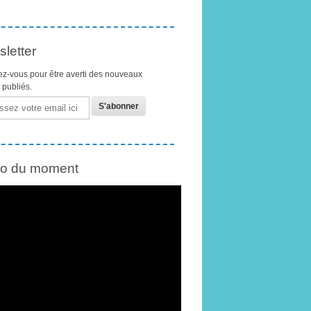
letter
z-vous pour être averti des nouveaux
s publiés.
éo du moment