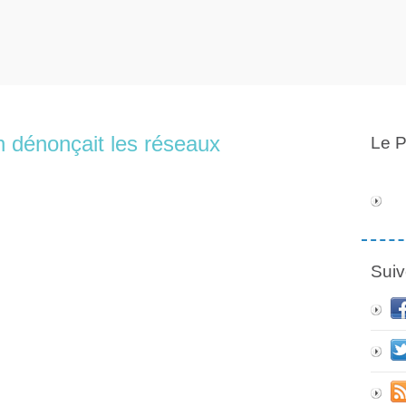
 dénonçait les réseaux
Le P
Suiv