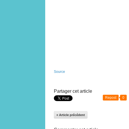
Source
Partager cet article
Repost
0
« Article précédent