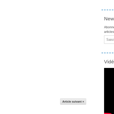
News
Abonne
article
Email
Vid
Article suivant »