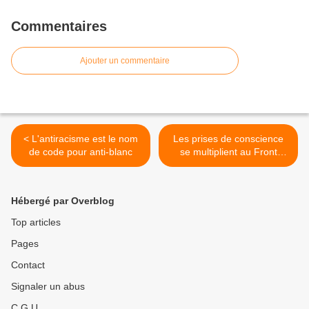
Commentaires
Ajouter un commentaire
< L'antiracisme est le nom
Les prises de conscience
de code pour anti-blanc
se multiplient au Front
mariniste, les purges
aussi... >
Hébergé par Overblog
Top articles
Pages
Contact
Signaler un abus
C.G.U.