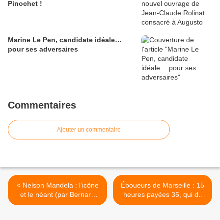
Pinochet !
Marine Le Pen, candidate idéale…
pour ses adversaires
Commentaires
Ajouter un commentaire
< Nelson Mandela : l’icône
Éboueurs de Marseille : 15
et le néant (par Bernard
heures payées 35, qui dit
Lugan)
mieux ? >