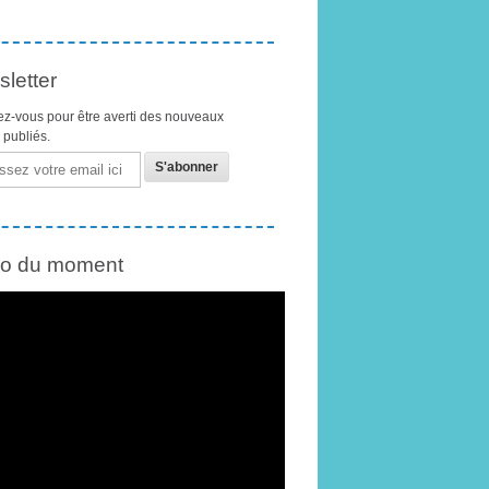
letter
z-vous pour être averti des nouveaux
s publiés.
éo du moment