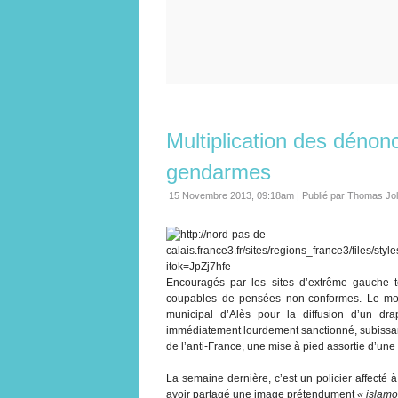
Multiplication des dénonc
gendarmes
15 Novembre 2013, 09:18am
|
Publié par Thomas Jo
Encouragés par les sites d’extrême gauche te
coupables de pensées non-conformes. Le mois
municipal d’Alès pour la diffusion d’un dra
immédiatement lourdement sanctionné, subissant
de l’anti-France, une mise à pied assortie d’une 
La semaine dernière, c’est un policier affecté à
avoir partagé une image prétendument
« islam