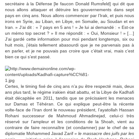
secrétaire à la Défense [le faucon Donald Rumsfeld] qui dit que
nous allons attaquer et détruire les gouvernements dans sept
pays en cinq ans. Nous allons commencer par l’Irak, et puis nous
irons en Syrie, au Liban, en Libye, en Somalie, au Soudan et en
Iran. » J’ai dit : « 7 pays en 5 ans ! » Je lui ai demandé : « Est-ce
un mémo top secret ? » Il me répondit : « Oui, Monsieur ! » […]
J’ai gardé cette information pour moi pendant longtemps, six ou
huit mois, j’étais tellement abasourdi que je ne parvenais pas à
en parler, et je ne pouvais pas croire que c’était vrai, mais c’est
bien ce qui s’est passé.
Certes, le timing fixé de cinq ans n’a pu être respecté mais, deux
ans plus tard, le régime irakien était abattu, et la Libye de Kadhafi
était décapitée en 2011, tandis que se précisaient les menaces
sur Damas et Téhéran. Ce qui explique peut-être la récente
volte-face de l’Iran dont le nouveau président, l’ayatollah Hassan
Rohani successeur de Mahmoud Ahmadinejad, celui-ci très
réservé sur l’ampleur et les conditions de la Shoah, vient au
contraire de faire reconnaître (et condamner) par le chef de sa
diplomatie Mohammed Javad Zarif
« le massacre des juifs par les