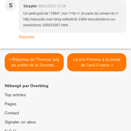
S
Sisyphe
08/11/2013 22:28
Un petit goût de "1984", non ?<br /> Je parle du roman<br />
http://absurde.over-blog.net/article-1984-elucubrations-ou-
predictions-106933097.html
Répondre
< Réponse de Thomas Joly
Le prix Femina à la mode
au préfet de la Somme à
de l’anti-France >
propos du rassemblement
du 16 novembre à Amiens
Hébergé par Overblog
Top articles
Pages
Contact
Signaler un abus