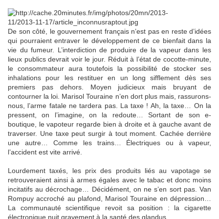
De son côté, le gouvernement français n’est pas en reste d’idées
qui pourraient entraver le développement de ce bienfait dans la
vie du fumeur. L’interdiction de produire de la vapeur dans les
lieux publics devrait voir le jour. Réduit à l’état de cocotte-minute,
le consommateur aura toutefois la possibilité de stocker ses
inhalations pour les restituer en un long sifflement dès ses
premiers pas dehors. Moyen judicieux mais bruyant de
contourner la loi. Marisol Touraine n’en dort plus mais, rassurons-
nous, l’arme fatale ne tardera pas. La taxe ! Ah, la taxe… On la
pressent, on l’imagine, on la redoute… Sortant de son e-
boutique, le vapoteur regarde bien à droite et à gauche avant de
traverser. Une taxe peut surgir à tout moment. Cachée derrière
une autre… Comme les trains… Électriques ou à vapeur,
l’accident est vite arrivé.
Lourdement taxés, les prix des produits liés au vapotage se
retrouveraient ainsi à armes égales avec le tabac et donc moins
incitatifs au décrochage… Décidément, on ne s’en sort pas. Van
Rompuy accroché au plafond, Marisol Touraine en dépression…
La communauté scientifique revoit sa position : la cigarette
électronique nuit gravement à la santé des glandus.