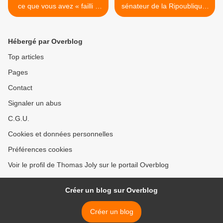
ce que vous avez « failli »
sénateur de la Ripoublique,
publier… (par Gabrielle
refuse de payer depuis
Cluzel)
plusieurs années 18.000
euros d’amendes >
Hébergé par Overblog
Top articles
Pages
Contact
Signaler un abus
C.G.U.
Cookies et données personnelles
Préférences cookies
Voir le profil de Thomas Joly sur le portail Overblog
Créer un blog sur Overblog
Créer un blog