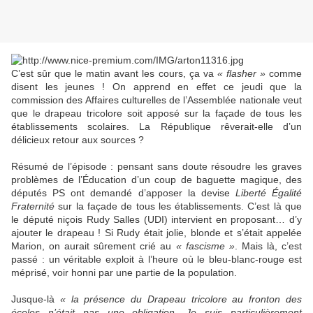
C’est sûr que le matin avant les cours, ça va
« flasher »
comme
disent les jeunes ! On apprend en effet ce jeudi que la
commission des Affaires culturelles de l’Assemblée nationale veut
que le drapeau tricolore soit apposé sur la façade de tous les
établissements scolaires. La République rêverait-elle d’un
délicieux retour aux sources ?
Résumé de l’épisode : pensant sans doute résoudre les graves
problèmes de l’Éducation d’un coup de baguette magique, des
députés PS ont demandé d’apposer la devise
Liberté Égalité
Fraternité
sur la façade de tous les établissements. C’est là que
le député niçois Rudy Salles (UDI) intervient en proposant… d’y
ajouter le drapeau ! Si Rudy était jolie, blonde et s’était appelée
Marion, on aurait sûrement crié au
« fascisme »
. Mais là, c’est
passé : un véritable exploit à l’heure où le bleu-blanc-rouge est
méprisé, voir honni par une partie de la population.
Jusque-là
« la présence du Drapeau tricolore au fronton des
écoles n’était pas une obligation. Je suis particulièrement