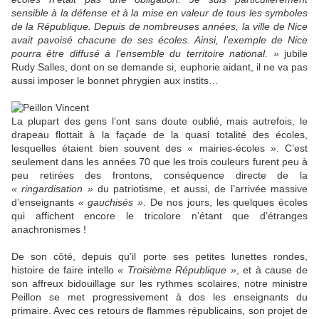
sensible à la défense et à la mise en valeur de tous les symboles
de la République. Depuis de nombreuses années, la ville de Nice
avait pavoisé chacune de ses écoles. Ainsi, l’exemple de Nice
pourra être diffusé à l’ensemble du territoire national. »
jubile
Rudy Salles, dont on se demande si, euphorie aidant, il ne va pas
aussi imposer le bonnet phrygien aux instits…
La plupart des gens l’ont sans doute oublié, mais autrefois, le
drapeau flottait à la façade de la quasi totalité des écoles,
lesquelles étaient bien souvent des « mairies-écoles ». C’est
seulement dans les années 70 que les trois couleurs furent peu à
peu retirées des frontons, conséquence directe de la
« ringardisation »
du patriotisme, et aussi, de l’arrivée massive
d’enseignants
« gauchisés »
. De nos jours, les quelques écoles
qui affichent encore le tricolore n’étant que d’étranges
anachronismes !
De son côté, depuis qu’il porte ses petites lunettes rondes,
histoire de faire intello
« Troisième République »
, et à cause de
son affreux bidouillage sur les rythmes scolaires, notre ministre
Peillon se met progressivement à dos les enseignants du
primaire. Avec ces retours de flammes républicains, son projet de