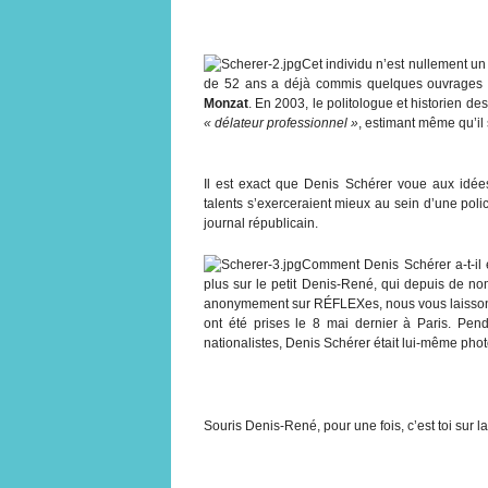
Cet individu n’est nullement u
de 52 ans a déjà commis quelques ouvrages 
Monzat
. En 2003, le politologue et historien des
« délateur professionnel »
, estimant même qu’il
Il est exact que Denis Schérer voue aux idées
talents s’exerceraient mieux au sein d’une poli
journal républicain.
Comment Denis Schérer a-t-il é
plus sur le petit Denis-René, qui depuis de n
anonymement sur RÉFLEXes, nous vous laissons
ont été prises le 8 mai dernier à Paris. Pe
nationalistes, Denis Schérer était lui-même phot
Souris Denis-René, pour une fois, c’est toi sur la