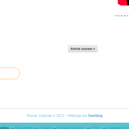
Article suivant »
Theme: Delicate © 2012 - Hébergé par
Overblog
erblog
Top articles
Contact
Signaler un abus
C.G.U.
Cookies et d