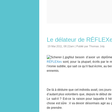
Le délateur de RÉFLEXes 
19 Mai 2011, 08:22am
|
Publié par Thomas Joly
Nul besoin d’avoir un diplôme 
RÉFLEXes
sont, pour la plupart, écrits par le
l’ironie subtile, qui sait ce qu’il faut écrire, a
ennemis.
De là à déduire que cet individu avait, ces jours-
d’autant plus volontiers que, depuis le début de c
Le sait-il ? Est-ce la raison pour laquelle il
chose est sûre : il va devoir désormais agir au gr
de prendre.