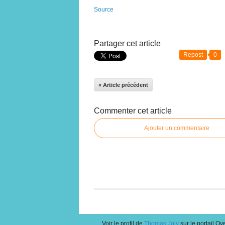
Source
Partager cet article
Repost
0
« Article précédent
Commenter cet article
Ajouter un commentaire
Voir le profil de
Thomas Joly
sur le portail Ov