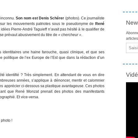
n inconnu.
Son nom est Denis Schérer
(photos). Ce journaliste
News
sur les mouvements patriotes sous le pseudonyme de
René
 idées Pierre-André Taguieff n’avait pas hésité à le qualifier de
Abonne
 se prévaut abusivement du titre de
« chercheur »
.
article
Email
 identitaires une haine farouche, quasi clinique, et que ses
ce politique de l’ex Europe de l’Est que dans la rédaction d’un
Vid
té identifié ? Très simplement. En attendant de vous en dire
ombreuses années, s’applique à dénoncer, mentir et calomnier
 apprécier ci-dessous sa plastique avantageuse. Ces photos
ndant que René Monzat prenait des photos des manifestants
ographié. Et vice-versa.
 photo !