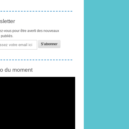
letter
z-vous pour être averti des nouveaux
s publiés.
éo du moment