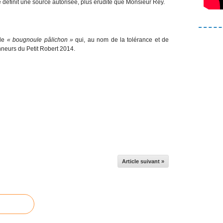
définit une source autorisée, plus érudite que Monsieur Rey.
 de
« bougnoule pâlichon »
qui, au nom de la tolérance et de
onneurs du Petit Robert 2014.
Article suivant »