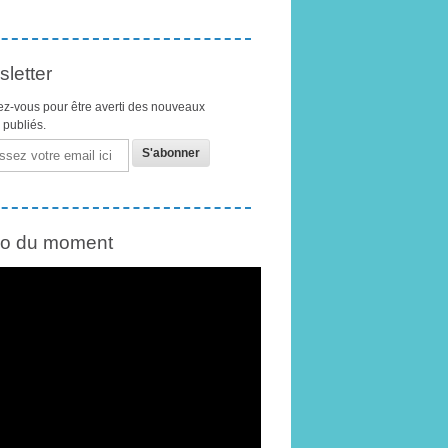
letter
z-vous pour être averti des nouveaux
s publiés.
éo du moment