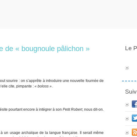
e de « bougnoule pâlichon »
Le P
ut sourire : on s’apprête à introduire une nouvelle fournée de
’elle cite, pimpante :
« boloss »
.
Suiv
ésite pourtant encore à intégrer à son
Petit Robert
, nous dit-on.
 à un usage archaïque de la langue française. Il serait même