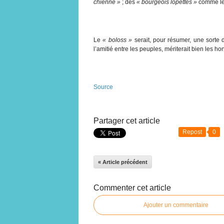
chienne »
; des
« bourgeois lopettes »
comme le 
Le
« boloss »
serait, pour résumer, une sorte
l’amitié entre les peuples, mériterait bien les h
Source
Partager cet article
Repost
0
« Article précédent
Commenter cet article
Ajouter un commentaire