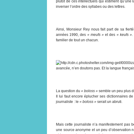
plutôt de ces intellectuels qui estiment qu’une 
inverser l’ordre des syllabes ou des lettres.
Ainsi, Monsieur Rey nous fait part de sa fiert
années 1990, des
« meufs »
et des
« keufs »
.
familier de tout un chacun.
avancée, n’en doutons pas. Et la langue française
La question du
« boloss »
semble un peu plus dé
Il lui faut encore éplucher ses dictionnaires de 
journaliste : le
« boloss »
serait un abruti.
Mais cette journaliste n’a manifestement pas b
une source anonyme et un peu d’observation nou