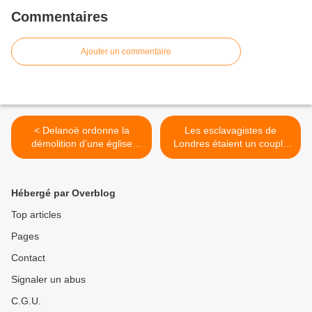
Commentaires
Ajouter un commentaire
< Delanoë ordonne la
Les esclavagistes de
démolition d’une église
Londres étaient un couple
catholique
asiatico-africain maoïste >
Hébergé par Overblog
Top articles
Pages
Contact
Signaler un abus
C.G.U.