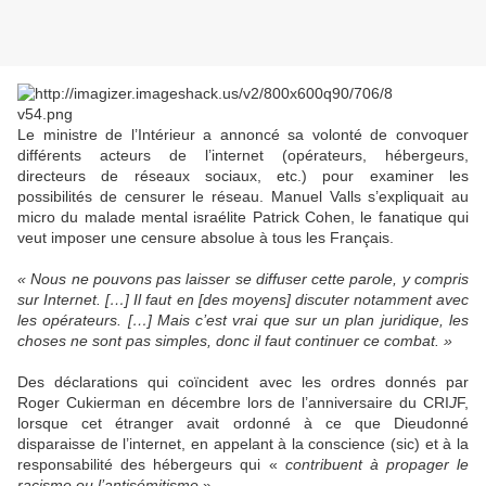
Le ministre de l’Intérieur a annoncé sa volonté de convoquer
différents acteurs de l’internet (opérateurs, hébergeurs,
directeurs de réseaux sociaux, etc.) pour examiner les
possibilités de censurer le réseau. Manuel Valls s’expliquait au
micro du malade mental israélite Patrick Cohen, le fanatique qui
veut imposer une censure absolue à tous les Français.
«
Nous n
e pouvons pas laisser se diffuser cette parole, y compris
sur Internet.
[…]
Il faut en
[des moyens]
discuter notamment avec
les opérateurs.
[…]
Mais c’est vrai que sur un plan juridique, les
choses ne sont pas simples, donc il faut continuer ce combat. »
Des déclarations qui coïncident avec les ordres donnés par
Roger Cukierman en décembre lors de l’anniversaire du CRI
J
F,
lorsque cet étranger avait ordonné à ce que Dieudonné
disparaisse de l’internet, en appelant à la conscience (sic) et à la
responsabilité des hébergeurs qui «
contribuent à propager le
racisme ou l’antisémitisme
».