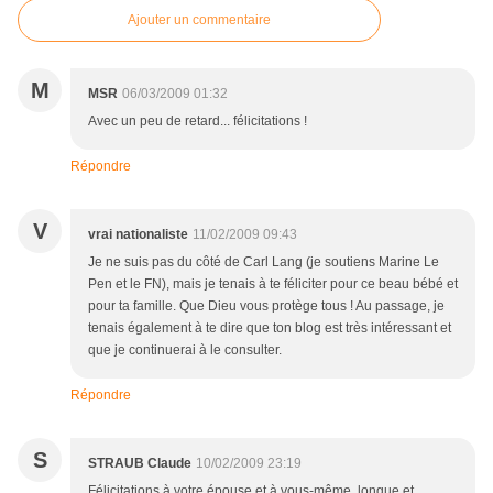
Ajouter un commentaire
M
MSR
06/03/2009 01:32
Avec un peu de retard... félicitations !
Répondre
V
vrai nationaliste
11/02/2009 09:43
Je ne suis pas du côté de Carl Lang (je soutiens Marine Le
Pen et le FN), mais je tenais à te féliciter pour ce beau bébé et
pour ta famille. Que Dieu vous protège tous ! Au passage, je
tenais également à te dire que ton blog est très intéressant et
que je continuerai à le consulter.
Répondre
S
STRAUB Claude
10/02/2009 23:19
Félicitations à votre épouse et à vous-même, longue et