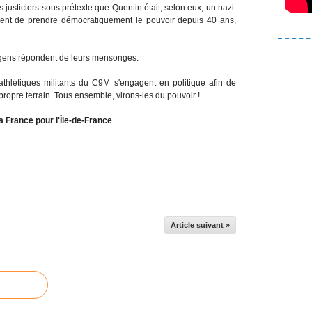
 justiciers sous prétexte que Quentin était, selon eux, un nazi.
t de prendre démocratiquement le pouvoir depuis 40 ans,
s gens répondent de leurs mensonges.
 athlétiques militants du C9M s'engagent en politique afin de
propre terrain. Tous ensemble, virons-les du pouvoir !
la France pour l'Île-de-France
Article suivant »