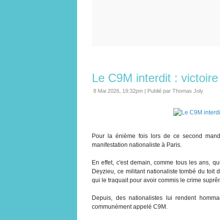
Le C9M interdit : victoire
8 Mai 2026, 19:32pm
|
Publié par Thomas Joly
Pour la énième fois lors de ce second manda
manifestation nationaliste à Paris.
En effet, c'est demain, comme tous les ans, q
Deyzieu, ce militant nationaliste tombé du toit
qui le traquait pour avoir commis le crime suprêm
Depuis, des nationalistes lui rendent homm
communément appelé C9M.