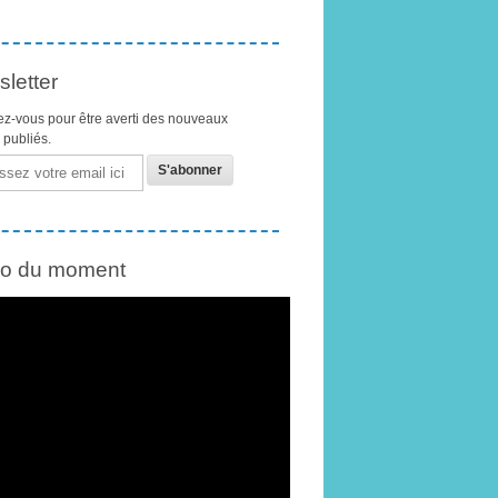
letter
z-vous pour être averti des nouveaux
s publiés.
éo du moment