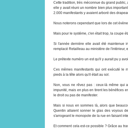
Cette tradition, très méconnue du grand public, a
elle y avait réuni un nombre bien plus importan
2.000 manifestants y avaient arboré des drapeau
Nous noterons cependant que lors de cet évèneme
Mais pour le système, c'en était trop, la coupe était 
Si l'année dernière elle avait été maintenue i
remplacé Retailleau au ministère de l'intérieur, el
Le prétexte numéro un est qu'il y aurait pu y avo
Ces mêmes manifestants qui ont exécuté le 
pieds à la tête alors qu'il était au sol.
Non, vous ne rêvez pas : ceux-là même qui as
impunité, mais en plus en tirent les bénéfices en 
le droit ou pas de manifester.
Mais si nous en sommes là, alors que beauco
Quentin allaient sonner le glas des voyous de 
s'arrogeant le monopole de la rue en faisant int
Et comment cela est-ce possible ? Grâce au tra