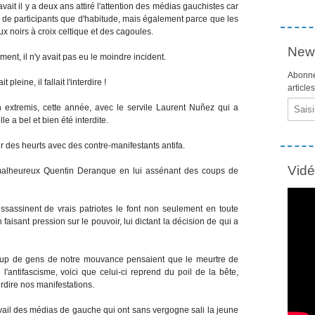
vait il y a deux ans attiré l'attention des médias gauchistes car
t de participants que d'habitude, mais également parce que les
x noirs à croix celtique et des cagoules.
News
nt, il n'y avait pas eu le moindre incident.
Abonne
pleine, il fallait l'interdire !
article
Email
n extremis, cette année, avec le servile Laurent Nuñez qui a
le a bel et bien été interdite.
ir des heurts avec des contre-manifestants antifa.
Vid
malheureux Quentin Deranque en lui assénant des coups de
sassinent de vrais patriotes le font non seulement en toute
faisant pression sur le pouvoir, lui dictant la décision de qui a
up de gens de notre mouvance pensaient que le meurtre de
l'antifascisme, voici que celui-ci reprend du poil de la bête,
erdire nos manifestations.
vail des médias de gauche qui ont sans vergogne sali la jeune